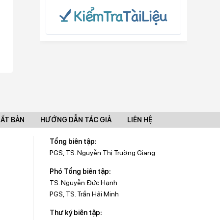
UẤT BẢN
HƯỚNG DẪN TÁC GIẢ
LIÊN HỆ
Tổng biên tập:
PGS, TS. Nguyễn Thị Trường Giang
Phó Tổng biên tập:
TS. Nguyễn Đức Hạnh
PGS, TS. Trần Hải Minh
Thư ký biên tập: