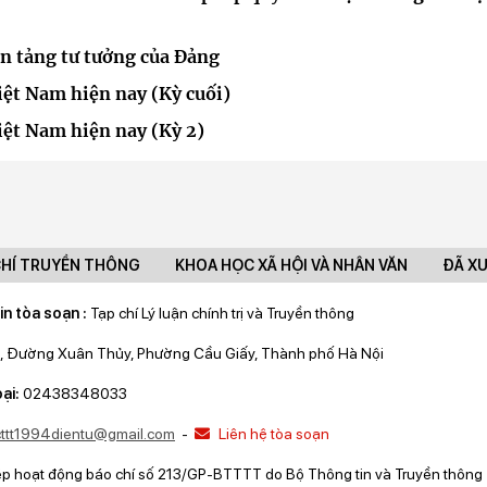
ền tảng tư tưởng của Đảng
ệt Nam hiện nay (Kỳ cuối)
ệt Nam hiện nay (Kỳ 2)
CHÍ TRUYỀN THÔNG
KHOA HỌC XÃ HỘI VÀ NHÂN VĂN
ĐÃ X
in tòa soạn :
Tạp chí Lý luận chính trị và Truyền thông
, Đường Xuân Thủy, Phường Cầu Giấy, Thành phố Hà Nội
ại:
02438348033
lcttt1994dientu@gmail.com
-
Liên hệ tòa soạn
ép hoạt động báo chí số 213/GP-BTTTT do Bộ Thông tin và Truyền thông