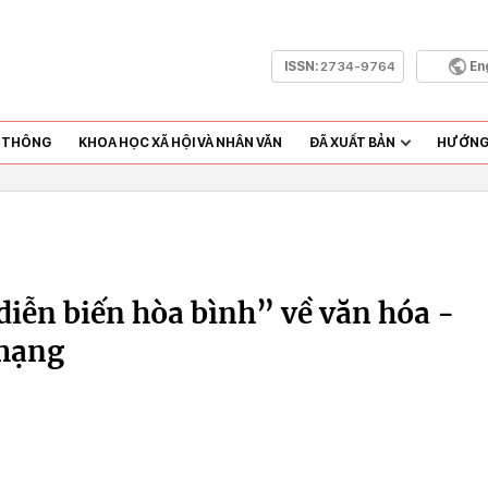
ISSN:
2734-9764
En
N THÔNG
KHOA HỌC XÃ HỘI VÀ NHÂN VĂN
ĐÃ XUẤT BẢN
HƯỚNG 
diễn biến hòa bình” về văn hóa -
 mạng