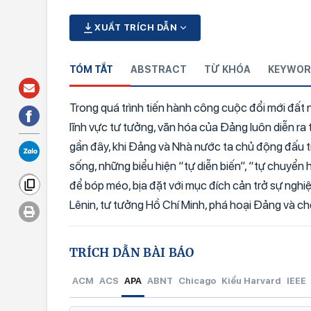
XUẤT TRÍCH DẪN
TÓM TẮT
ABSTRACT
TỪ KHÓA
KEYWOR
Trong quá trình tiến hành công cuộc đổi mới đất 
lĩnh vực tư tưởng, văn hóa của Đảng luôn diễn ra 
gần đây, khi Đảng và Nhà nước ta chủ động đấu tr
sống, những biểu hiện “tự diễn biến”, “tự chuyển 
để bóp méo, bịa đặt với mục đích cản trở sự ngh
Lênin, tư tưởng Hồ Chí Minh, phá hoại Đảng và ch
TRÍCH DẪN BÀI BÁO
ACM
ACS
APA
ABNT
Chicago
Kiểu Harvard
IEEE