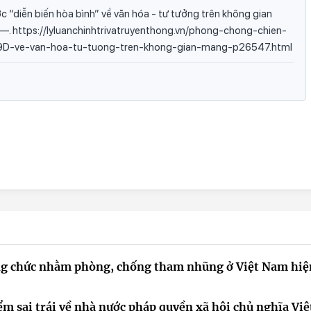
 “diễn biến hòa bình” về văn hóa - tư tưởng trên không gian
—, —. https://lyluanchinhtrivatruyenthong.vn/phong-chong-chien-
-ve-van-hoa-tu-tuong-tren-khong-gian-mang-p26547.html
công chức nhằm phòng, chống tham nhũng ở Việt Nam hiệ
ểm sai trái về nhà nước pháp quyền xã hội chủ nghĩa Việ