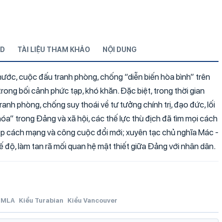
D
TÀI LIỆU THAM KHẢO
NỘI DUNG
nước, cuộc đấu tranh phòng, chống “diễn biến hòa bình” trên
trong bối cảnh phức tạp, khó khăn. Đặc biệt, trong thời gian
anh phòng, chống suy thoái về tư tưởng chính trị, đạo đức, lối
hóa” trong Đảng và xã hội, các thế lực thù địch đã tìm mọi cách
iệp cách mạng và công cuộc đổi mới; xuyên tạc chủ nghĩa Mác -
ế độ, làm tan rã mối quan hệ mật thiết giữa Đảng với nhân dân.
MLA
Kiểu Turabian
Kiểu Vancouver