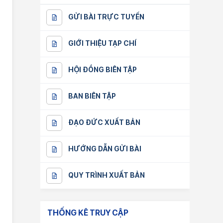
GỬI BÀI TRỰC TUYẾN
GIỚI THIỆU TẠP CHÍ
HỘI ĐỒNG BIÊN TẬP
BAN BIÊN TẬP
ĐẠO ĐỨC XUẤT BẢN
HƯỚNG DẪN GỬI BÀI
QUY TRÌNH XUẤT BẢN
THỐNG KÊ TRUY CẬP