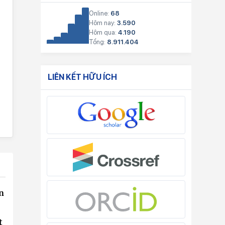
Online:
68
Hôm nay:
3.590
Hôm qua:
4.190
Tổng:
8.911.404
LIÊN KẾT HỮU ÍCH
n
t