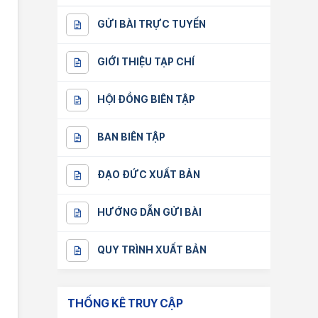
GỬI BÀI TRỰC TUYẾN
GIỚI THIỆU TẠP CHÍ
HỘI ĐỒNG BIÊN TẬP
BAN BIÊN TẬP
ĐẠO ĐỨC XUẤT BẢN
HƯỚNG DẪN GỬI BÀI
QUY TRÌNH XUẤT BẢN
THỐNG KÊ TRUY CẬP