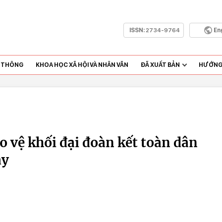
ISSN:
2734-9764
En
N THÔNG
KHOA HỌC XÃ HỘI VÀ NHÂN VĂN
ĐÃ XUẤT BẢN
HƯỚNG 
o vệ khối đại đoàn kết toàn dân
ay