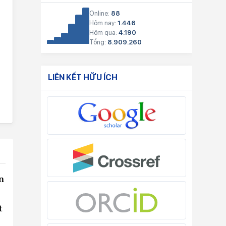
Online:
88
Hôm nay:
1.446
Hôm qua:
4.190
Tổng:
8.909.260
LIÊN KẾT HỮU ÍCH
n
t