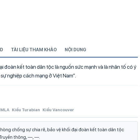
D
TÀI LIỆU THAM KHẢO
NỘI DUNG
i đoàn kết toàn dân tộc là nguồn sức mạnh và là nhân tố có ý
 sự nghiệp cách mạng ở Việt Nam”.
MLA
Kiểu Turabian
Kiểu Vancouver
òng chống sự chia rẽ, bảo vệ khối đại đoàn kết toàn dân tộc
à Truyền thông, —, —.