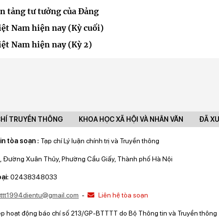
ền tảng tư tưởng của Đảng
ệt Nam hiện nay (Kỳ cuối)
ệt Nam hiện nay (Kỳ 2)
CHÍ TRUYỀN THÔNG
KHOA HỌC XÃ HỘI VÀ NHÂN VĂN
ĐÃ X
in tòa soạn :
Tạp chí Lý luận chính trị và Truyền thông
, Đường Xuân Thủy, Phường Cầu Giấy, Thành phố Hà Nội
ại:
02438348033
lcttt1994dientu@gmail.com
-
Liên hệ tòa soạn
ép hoạt động báo chí số 213/GP-BTTTT do Bộ Thông tin và Truyền thông