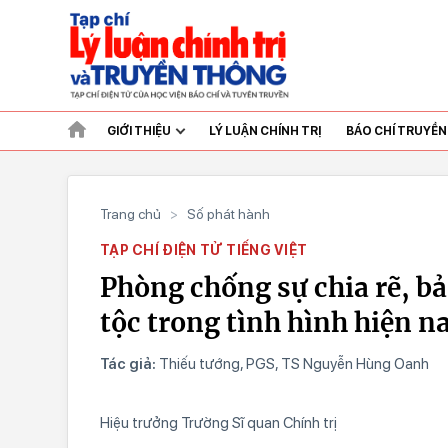
GIỚI THIỆU
LÝ LUẬN CHÍNH TRỊ
BÁO CHÍ TRUYỀ
Trang chủ
>
Số phát hành
TẠP CHÍ ĐIỆN TỬ TIẾNG VIỆT
Phòng chống sự chia rẽ, bả
tộc trong tình hình hiện n
Tác giả:
Thiếu tướng, PGS, TS Nguyễn Hùng Oanh
Hiệu trưởng Trường Sĩ quan Chính trị