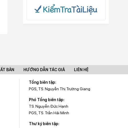
UẤT BẢN
HƯỚNG DẪN TÁC GIẢ
LIÊN HỆ
Tổng biên tập:
PGS, TS. Nguyễn Thị Trường Giang
Phó Tổng biên tập:
TS. Nguyễn Đức Hạnh
PGS, TS. Trần Hải Minh
Thư ký biên tập: