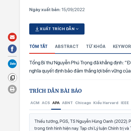
Ngày xuất bản:
15/09/2022
XUẤT TRÍCH DẪN
TÓM TẮT
ABSTRACT
TỪ KHÓA
KEYWOR
Tổng Bí thư Nguyễn Phú Trọng đã khẳng định: “Đạ
nghĩa quyết định bảo đảm thắng lợi bền vững của
TRÍCH DẪN BÀI BÁO
ACM
ACS
APA
ABNT
Chicago
Kiểu Harvard
IEEE
Thiếu tướng, PGS, TS Nguyễn Hùng Oanh (2022). Ph
trong tình hình hiện nay. Tạp chí Lý luận Chính trị v