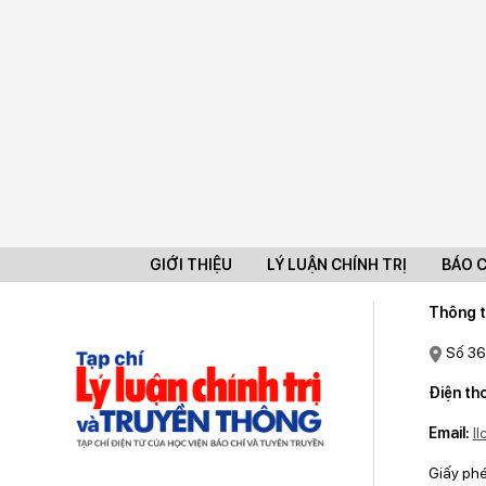
GIỚI THIỆU
LÝ LUẬN CHÍNH TRỊ
BÁO 
Thông t
Số 36
Điện tho
Email:
l
Giấy ph