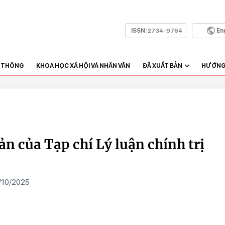
ISSN:
2734-9764
En
N THÔNG
KHOA HỌC XÃ HỘI VÀ NHÂN VĂN
ĐÃ XUẤT BẢN
HƯỚNG 
ản của Tạp chí Lý luận chính trị
/10/2025