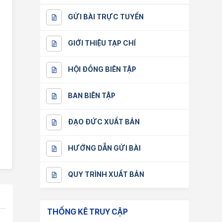
GỬI BÀI TRỰC TUYẾN
GIỚI THIỆU TẠP CHÍ
HỘI ĐỒNG BIÊN TẬP
BAN BIÊN TẬP
ĐẠO ĐỨC XUẤT BẢN
HƯỚNG DẪN GỬI BÀI
QUY TRÌNH XUẤT BẢN
THỐNG KÊ TRUY CẬP