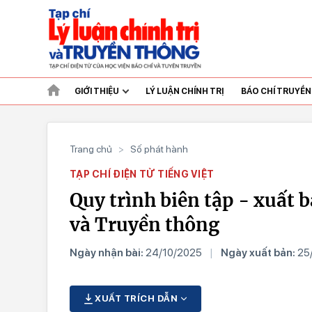
GIỚI THIỆU
LÝ LUẬN CHÍNH TRỊ
BÁO CHÍ TRUYỀ
Trang chủ
>
Số phát hành
TẠP CHÍ ĐIỆN TỬ TIẾNG VIỆT
Quy trình biên tập - xuất b
và Truyền thông
Ngày nhận bài:
24/10/2025
|
Ngày xuất bản:
25
XUẤT TRÍCH DẪN