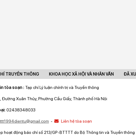
CHÍ TRUYỀN THÔNG
KHOA HỌC XÃ HỘI VÀ NHÂN VĂN
ĐÃ X
in tòa soạn :
Tạp chí Lý luận chính trị và Truyền thông
, Đường Xuân Thủy, Phường Cầu Giấy, Thành phố Hà Nội
ại:
02438348033
lcttt1994dientu@gmail.com
-
Liên hệ tòa soạn
ép hoạt động báo chí số 213/GP-BTTTT do Bộ Thông tin và Truyền thông