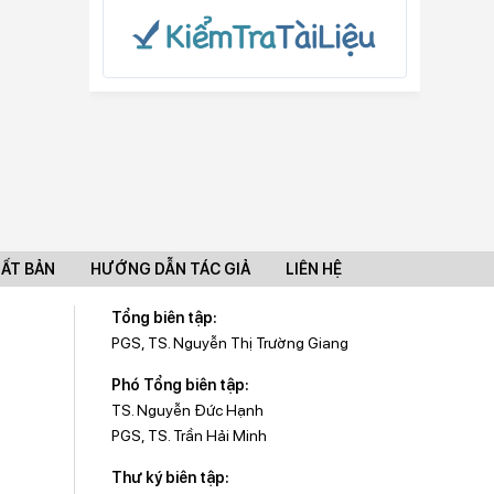
UẤT BẢN
HƯỚNG DẪN TÁC GIẢ
LIÊN HỆ
Tổng biên tập:
PGS, TS. Nguyễn Thị Trường Giang
Phó Tổng biên tập:
TS. Nguyễn Đức Hạnh
PGS, TS. Trần Hải Minh
Thư ký biên tập: