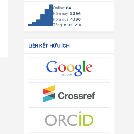
Online:
64
í
Hôm nay:
3.396
Hôm qua:
4.190
Tổng:
8.911.210
LIÊN KẾT HỮU ÍCH