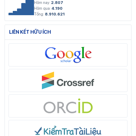
Hôm nay:
2.807
Hôm qua:
4.190
Tổng:
8.910.621
LIÊN KẾT HỮU ÍCH