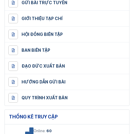
GỬI BÀI TRỰC TUYẾN
GIỚI THIỆU TẠP CHÍ
HỘI ĐỒNG BIÊN TẬP
BAN BIÊN TẬP
ĐẠO ĐỨC XUẤT BẢN
HƯỚNG DẪN GỬI BÀI
QUY TRÌNH XUẤT BẢN
THỐNG KÊ TRUY CẬP
Online:
60