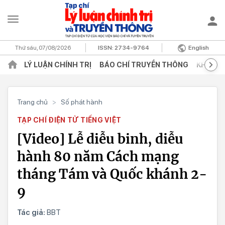
Thứ sáu, 07/08/2026
ISSN:
2734-9764
English
LÝ LUẬN CHÍNH TRỊ
BÁO CHÍ TRUYỀN THÔNG
KHOA H
Trang chủ
>
Số phát hành
TẠP CHÍ ĐIỆN TỬ TIẾNG VIỆT
[Video] Lễ diễu binh, diễu
hành 80 năm Cách mạng
tháng Tám và Quốc khánh 2-
9
Tác giả:
BBT