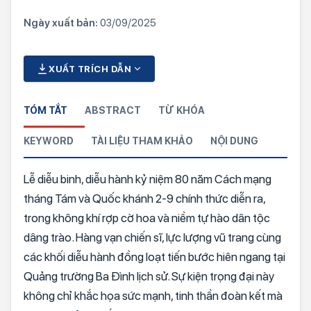
Ngày xuất bản:
03/09/2025
XUẤT TRÍCH DẪN
TÓM TẮT
ABSTRACT
TỪ KHÓA
KEYWORD
TÀI LIỆU THAM KHẢO
NỘI DUNG
Lễ diễu binh, diễu hành kỷ niệm 80 năm Cách mạng
tháng Tám và Quốc khánh 2-9 chính thức diễn ra,
trong không khí rợp cờ hoa và niềm tự hào dân tộc
dâng trào. Hàng vạn chiến sĩ, lực lượng vũ trang cùng
các khối diễu hành đồng loạt tiến bước hiên ngang tại
Quảng trường Ba Đình lịch sử. Sự kiện trọng đại này
không chỉ khắc họa sức mạnh, tinh thần đoàn kết mà