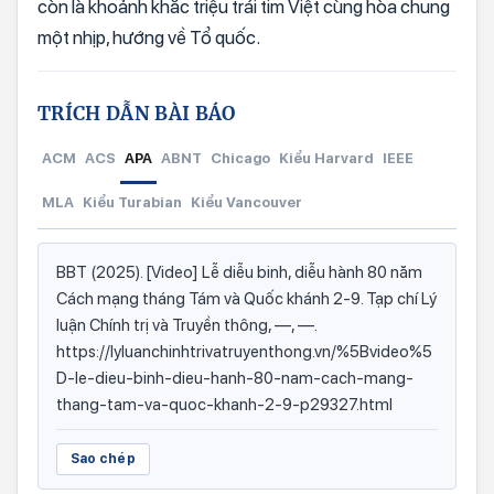
còn là khoảnh khắc triệu trái tim Việt cùng hòa chung
một nhịp, hướng về Tổ quốc.
TRÍCH DẪN BÀI BÁO
ACM
ACS
APA
ABNT
Chicago
Kiểu Harvard
IEEE
MLA
Kiểu Turabian
Kiểu Vancouver
BBT (2025). [Video] Lễ diễu binh, diễu hành 80 năm
Cách mạng tháng Tám và Quốc khánh 2-9. Tạp chí Lý
luận Chính trị và Truyền thông, —, —.
https://lyluanchinhtrivatruyenthong.vn/%5Bvideo%5
D-le-dieu-binh-dieu-hanh-80-nam-cach-mang-
thang-tam-va-quoc-khanh-2-9-p29327.html
Sao chép