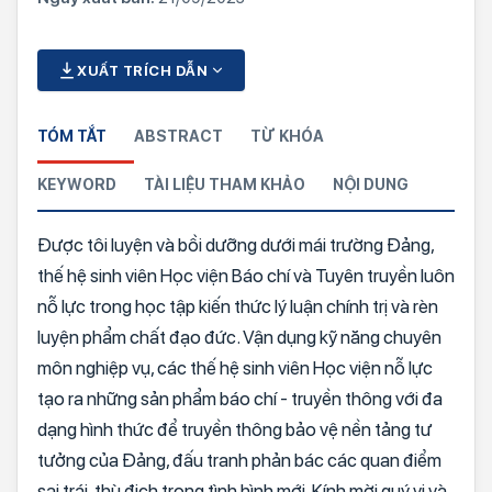
XUẤT TRÍCH DẪN
TÓM TẮT
ABSTRACT
TỪ KHÓA
KEYWORD
TÀI LIỆU THAM KHẢO
NỘI DUNG
Được tôi luyện và bồi dưỡng dưới mái trường Đảng,
thế hệ sinh viên Học viện Báo chí và Tuyên truyền luôn
nỗ lực trong học tập kiến thức lý luận chính trị và rèn
luyện phẩm chất đạo đức. Vận dụng kỹ năng chuyên
môn nghiệp vụ, các thế hệ sinh viên Học viện nỗ lực
tạo ra những sản phẩm báo chí - truyền thông với đa
dạng hình thức để truyền thông bảo vệ nền tảng tư
tưởng của Đảng, đấu tranh phản bác các quan điểm
sai trái, thù địch trong tình hình mới. Kính mời quý vị và