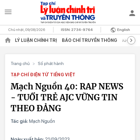
Chủ nhật, 09/08/2026
ISSN:
2734-9764
English
LÝ LUẬN CHÍNH TRỊ
BÁO CHÍ TRUYỀN THÔNG
KHOA H
Trang chủ
>
Số phát hành
TẠP CHÍ ĐIỆN TỬ TIẾNG VIỆT
Mạch Nguồn 40: RAP NEWS
- TUỔI TRẺ AJC VỮNG TIN
THEO ĐẢNG
Tác giả:
Mạch Nguồn
Ngày xuất bản:
21/09/2023