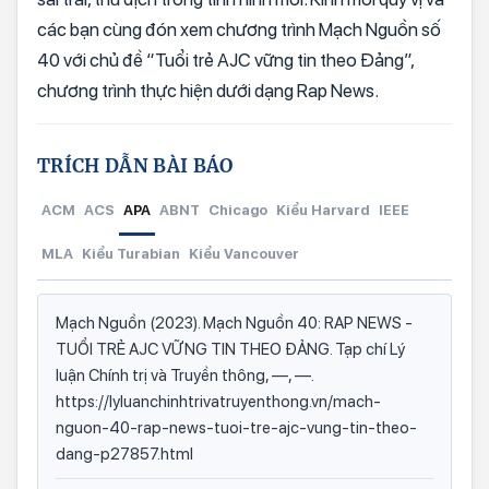
các bạn cùng đón xem chương trình Mạch Nguồn số
40 với chủ đề “Tuổi trẻ AJC vững tin theo Đảng”,
chương trình thực hiện dưới dạng Rap News.
TRÍCH DẪN BÀI BÁO
ACM
ACS
APA
ABNT
Chicago
Kiểu Harvard
IEEE
MLA
Kiểu Turabian
Kiểu Vancouver
Mạch Nguồn (2023). Mạch Nguồn 40: RAP NEWS -
TUỔI TRẺ AJC VỮNG TIN THEO ĐẢNG. Tạp chí Lý
luận Chính trị và Truyền thông, —, —.
https://lyluanchinhtrivatruyenthong.vn/mach-
nguon-40-rap-news-tuoi-tre-ajc-vung-tin-theo-
dang-p27857.html