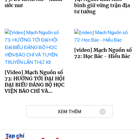
ước mơ
bình giữ vững trận địa
tư tưởng
[video] Mạch Nguồn số
72: Học Bác - Hiểu Bác
[Video] Mạch Nguồn số
73: HƯỚNG TỚI ĐẠI HỘI
ĐẠI BIỂU ĐẢNG BỘ HỌC
VIỆN BÁO CHÍ VÀ
TUYÊN TRUYỀN LẦN
THỨ XII
XEM THÊM