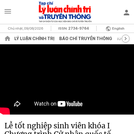
Chủ nhật, 09/08/2026
ISSN:
2734-9764
English
LÝ LUẬN CHÍNH TRỊ
BÁO CHÍ TRUYỀN THÔNG
KHOA H
Lễ tốt nghiệp sinh viên khóa I