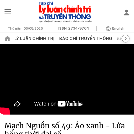
Thứ năm, 06/08/2026
ISSN:
2734-9764
English
LÝ LUẬN CHÍNH TRỊ
BÁO CHÍ TRUYỀN THÔNG
KHOA H
Mạch Nguồn số 49: Áo xanh - Lửa