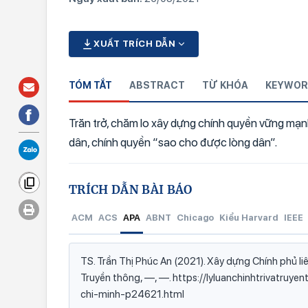
XUẤT TRÍCH DẪN
TÓM TẮT
ABSTRACT
TỪ KHÓA
KEYWOR
Trăn trở, chăm lo xây dựng chính quyền vững mạnh
dân, chính quyền “sao cho được lòng dân”.
TRÍCH DẪN BÀI BÁO
ACM
ACS
APA
ABNT
Chicago
Kiểu Harvard
IEEE
TS. Trần Thị Phúc An (2021). Xây dựng Chính phủ liê
Truyền thông, —, —. https://lyluanchinhtrivatru
chi-minh-p24621.html