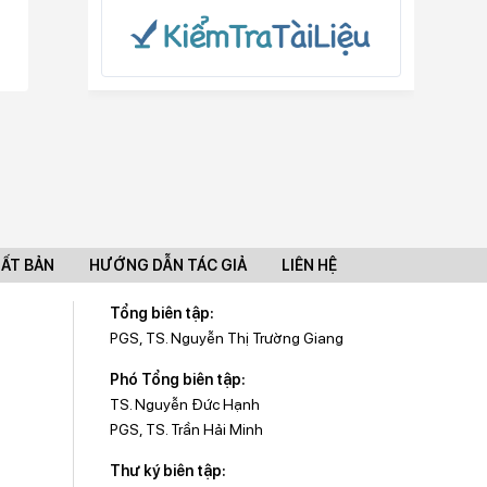
UẤT BẢN
HƯỚNG DẪN TÁC GIẢ
LIÊN HỆ
Tổng biên tập:
PGS, TS. Nguyễn Thị Trường Giang
Phó Tổng biên tập:
TS. Nguyễn Đức Hạnh
PGS, TS. Trần Hải Minh
Thư ký biên tập: