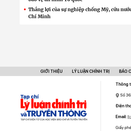
Thắng lợi của sự nghiệp chống Mỹ, cứu nước
Chí Minh
GIỚI THIỆU
LÝ LUẬN CHÍNH TRỊ
BÁO 
Thông t
Số 36
Điện tho
Email:
l
Giấy ph