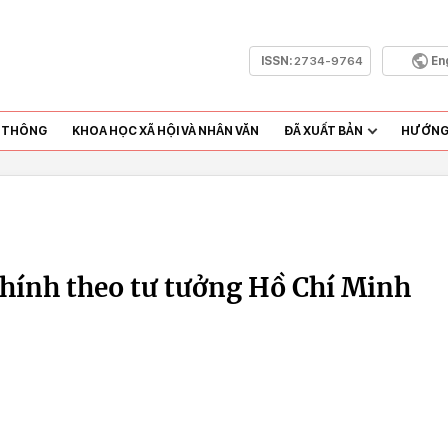
ISSN:
2734-9764
En
N THÔNG
KHOA HỌC XÃ HỘI VÀ NHÂN VĂN
ĐÃ XUẤT BẢN
HƯỚNG 
hính theo tư tưởng Hồ Chí Minh