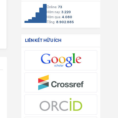
Online:
73
Hôm nay:
3.220
Hôm qua:
4.080
Tổng:
8.902.885
LIÊN KẾT HỮU ÍCH