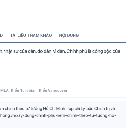
D
TÀI LIỆU THAM KHẢO
NỘI DUNG
, thật sự của dân, do dân, vì dân, Chính phủ là công bộc của
MLA
Kiểu Turabian
Kiểu Vancouver
m chính theo tư tưởng Hồ Chí Minh. Tạp chí Lý luận Chính trị và
yenthong.vn/xay-dung-chinh-phu-liem-chinh-theo-tu-tuong-ho-