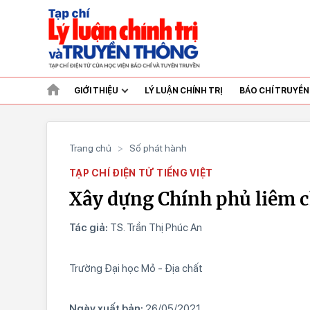
GIỚI THIỆU
LÝ LUẬN CHÍNH TRỊ
BÁO CHÍ TRUYỀ
Trang chủ
>
Số phát hành
TẠP CHÍ ĐIỆN TỬ TIẾNG VIỆT
Xây dựng Chính phủ liêm c
Tác giả:
TS. Trần Thị Phúc An
Trường Đại học Mỏ - Địa chất
Ngày xuất bản:
26/05/2021