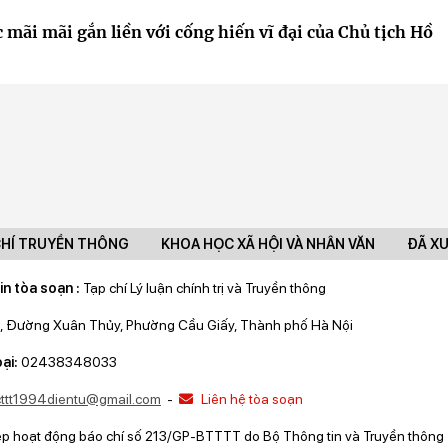
 mãi mãi gắn liền với cống hiến vĩ đại của Chủ tịch Hồ
CHÍ TRUYỀN THÔNG
KHOA HỌC XÃ HỘI VÀ NHÂN VĂN
ĐÃ X
in tòa soạn :
Tạp chí Lý luận chính trị và Truyền thông
, Đường Xuân Thủy, Phường Cầu Giấy, Thành phố Hà Nội
ại:
02438348033
lcttt1994dientu@gmail.com
-
Liên hệ tòa soạn
ép hoạt động báo chí số 213/GP-BTTTT do Bộ Thông tin và Truyền thông