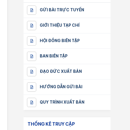
GỬI BÀI TRỰC TUYẾN
GIỚI THIỆU TẠP CHÍ
HỘI ĐỒNG BIÊN TẬP
BAN BIÊN TẬP
ĐẠO ĐỨC XUẤT BẢN
HƯỚNG DẪN GỬI BÀI
QUY TRÌNH XUẤT BẢN
THỐNG KÊ TRUY CẬP