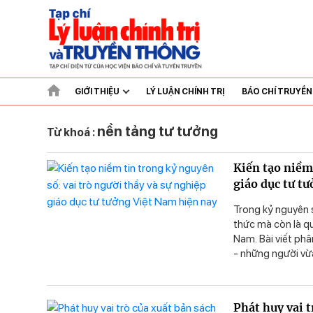
GIỚI THIỆU
LÝ LUẬN CHÍNH TRỊ
BÁO CHÍ TRUYỀ
nền tảng tư tưởng
Từ khoá :
Kiến tạo niềm 
giáo dục tư t
Trong kỷ nguyên s
thức mà còn là quá
Nam. Bài viết phâ
- những người vừa
tưởng của Đảng t
Lênin và tư tưởng
giáo trong kỷ ngu
Phát huy vai t
hồng, vừa chuyên