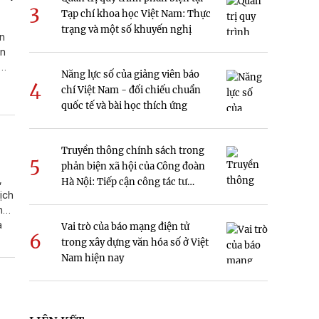
3
Tạp chí khoa học Việt Nam: Thực
trạng và một số khuyến nghị
ền
an
Năng lực số của giảng viên báo
4
chí Việt Nam - đối chiếu chuẩn
quốc tế và bài học thích ứng
Truyền thông chính sách trong
5
phản biện xã hội của Công đoàn
,
Hà Nội: Tiếp cận công tác tư
ịch
tưởng
n
a
Vai trò của báo mạng điện tử
6
èn
trong xây dựng văn hóa số ở Việt
i
Nam hiện nay
u