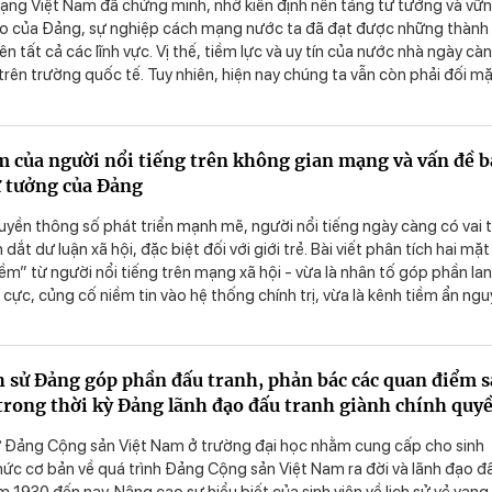
ạng Việt Nam đã chứng minh, nhờ kiên định nền tảng tư tưởng và vữ
đạo của Đảng, sự nghiệp cách mạng nước ta đã đạt được những thành
ên tất cả các lĩnh vực. Vị thế, tiềm lực và uy tín của nước nhà ngày cà
rên trường quốc tế. Tuy nhiên, hiện nay chúng ta vẫn còn phải đối m
hức. Trong đó thách thức lớn nhất là những quan điểm sai trái, bóp m
c, phủ nhận nền tảng tư tưởng của Đảng. Vì thế, kiên định nền tảng tư
đấu tranh phản bác các quan điểm sai trái, xuyên tạc, phủ nhận nền
 của người nổi tiếng trên không gian mạng và vấn đề 
 Đảng là nhiệm vụ quan trọng và cấp thiết, là lá chắn vững chắc để 
ư tưởng của Đảng
hế độ, bảo vệ nhân dân trong tình hình mới.
uyền thông số phát triển mạnh mẽ, người nổi tiếng ngày càng có vai 
 dắt dư luận xã hội, đặc biệt đối với giới trẻ. Bài viết phân tích hai mặt
m” từ người nổi tiếng trên mạng xã hội - vừa là nhân tố góp phần la
h cực, củng cố niềm tin vào hệ thống chính trị, vừa là kênh tiềm ẩn ngu
hông tin sai lệch, làm suy yếu nền tảng tư tưởng của Đảng. Bài viết cũ
ụ thực tiễn để làm rõ cơ hội, thách thức mà lực lượng này đặt ra đối v
nền tảng tư tưởng của Đảng hiện nay. Từ đó, đề xuất một số giải phá
h sử Đảng góp phần đấu tranh, phản bác các quan điểm s
 sách, pháp luật và truyền thông nhằm nâng cao trách nhiệm xã hội c
h trong thời kỳ Đảng lãnh đạo đấu tranh giành chính quy
góp phần tạo lập môi trường thông tin lành mạnh, củng cố niềm tin xã
lên chủ nghĩa xã hội ở Việt Nam.
ử Đảng Cộng sản Việt Nam ở trường đại học nhằm cung cấp cho sinh
hức cơ bản về quá trình Đảng Cộng sản Việt Nam ra đời và lãnh đạo đ