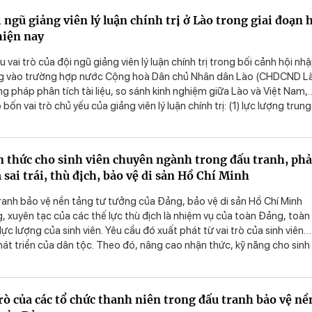
i ngũ giảng viên lý luận chính trị ở Lào trong giai đoạn 
hiện nay
u vai trò của đội ngũ giảng viên lý luận chính trị trong bối cảnh hội nh
ng vào trường hợp nước Cộng hoà Dân chủ Nhân dân Lào (CHDCND Là
pháp phân tích tài liệu, so sánh kinh nghiệm giữa Lào và Việt Nam,
bốn vai trò chủ yếu của giảng viên lý luận chính trị: (1) lực lượng trung
, bồi dưỡng lý luận chính trị cho cán bộ; (2) lực lượng xung kích bảo 
 của Đảng; (3) nhà nghiên cứu khoa học, tổng kết thực tiễn và tham
(4) tấm gương sáng về phẩm chất, đạo đức cách mạng. Kết quả nghi
 thức cho sinh viên chuyên ngành trong đấu tranh, ph
g định vai trò trung tâm đa diện của đội ngũ giảng viên lý luận chính 
sai trái, thù địch, bảo vệ di sản Hồ Chí Minh
p cách mạng. Đồng thời, đề xuất một số giải pháp nhằm nâng cao chấ
g viên lý luận chính trị giai đoạn mới.
anh bảo vệ nền tảng tư tưởng của Đảng, bảo vệ di sản Hồ Chí Minh
, xuyên tạc của các thế lực thù địch là nhiệm vụ của toàn Đảng, toàn
ực lượng của sinh viên. Yêu cầu đó xuất phát từ vai trò của sinh viên
phát triển của dân tộc. Theo đó, nâng cao nhận thức, kỹ năng cho sinh
anh phản bác các quan điểm sai trái, thù địch là một trong những nhi
ện nay.
rò của các tổ chức thanh niên trong đấu tranh bảo vệ nề