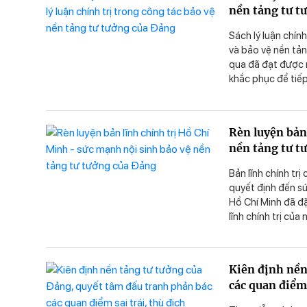
nền tảng tư t
đổi mới sáng tạo 
Nam xã hội chủ n
Sách lý luận chín
và bảo vệ nền tản
qua đã đạt được 
khắc phục để tiế
phản bác các quan 
Rèn luyện bản
nền tảng tư t
Bản lĩnh chính tr
quyết định đến sứ
Hồ Chí Minh đã đ
lĩnh chính trị của
sự phát triển đất
luyện và giữ vững
sinh quyết định 
Kiên định nền
tranh, phản bác c
các quan điểm 