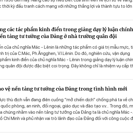
1930 đến nay. Nâng cao sự hiểu biết của sinh viên về lịch sử vẻ vang
thời kỳ đấu tranh cách mạng với những thắng lợi và thành tựu to lớn
ệt Nam do Đảng và Chủ tịch Hồ Chí Minh lãnh đạo. Thông qua đó giá
 nước, ý thức tự hào dân tộc, có bản lĩnh chính trị vững vàng, tin tưởn
ủa Đảng, phản bác các quan điểm sai trái thù địch bảo vệ nền tảng t
ụng các tác phẩm kinh điển trong giảng dạy lý luận chín
rên cơ sở đó, cần nhận diện được các quan điểm sai trái của các thế
 nền tảng tư tưởng của Đảng ở nhà trường quân đội
 ra những luận điểm phản bác những quan điểm sai trái thông qua các
 Đảng.
n của chủ nghĩa Mác - Lênin là những tác phẩm có giá trị mẫu mực, t
hính trị của C.Mác, Ph.Ăngghen, V.I.Lênin. Do đó, nghiên cứu, vận dụng
phẩm kinh điển của chủ nghĩa Mác - Lênin trong giảng dạy lý luận chí
ờng quân đội được đặc biệt coi trọng. Đây không chỉ là nhiệm vụ cấp t
iáo dục - đào tạo mà là yêu cầu then chốt nhằm bảo vệ nền tảng tư
rong tình hình mới.
o vệ nền tảng tư tưởng của Đảng trong tình hình mới
 lực thù địch vẫn đang điên cuồng “mở chiến dịch” chống phá ta về ch
ội, quốc phòng, an ninh, đối ngoại, giáo dục và đào tạo v.v... Trong đó, m
a chúng nhằm vào nền tảng tư tưởng của Đảng ta là chủ nghĩa Mác -
ồ Chí Minh và phủ nhận vai trò lãnh đạo của Đảng đối với công cuộc đ
bảo vệ Tổ quốc.