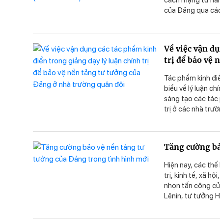
cách mạng từ năm 
của Đảng qua các 
của cách mạng Vi
dục tinh thần yêu
vào sự lãnh đạo c
Về việc vận d
tưởng của Đảng. T
trị để bảo vệ
lực thù địch, đưa
bài giảng Lịch sử
Tác phẩm kinh điể
biểu về lý luận c
sáng tạo các tác 
trị ở các nhà trư
trong công tác g
tưởng của Đảng t
Tăng cường bả
Hiện nay, các thế
trị, kinh tế, xã h
nhọn tấn công củ
Lênin, tư tưởng H
mới xây dựng và 