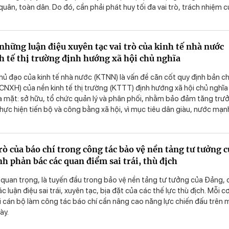
uân, toàn dân. Do đó, cần phải phát huy tối đa vai trò, trách nhiệm 
ng viên, nhân dân trong đó có đội ngũ thanh niên - những chủ nhân
 nước.
những luận điệu xuyên tạc vai trò của kinh tế nhà nước
h tế thị trường định hướng xã hội chủ nghĩa
chủ đạo của kinh tế nhà nước (KTNN) là vấn đề căn cốt quy định bản c
(CNXH) của nền kinh tế thị trường (KTTT) định hướng xã hội chủ nghĩa
a mặt: sở hữu, tổ chức quản lý và phân phối, nhằm bảo đảm tăng trư
i thực hiện tiến bộ và công bằng xã hội, vì mục tiêu dân giàu, nước mạn
g, văn minh. Đây là điều không thể xuyên tạc, phủ nhận.
rò của báo chí trong công tác bảo vệ nền tảng tư tưởng 
h phản bác các quan điểm sai trái, thù địch
ò quan trọng, là tuyến đầu trong bảo vệ nền tảng tư tưởng của Đảng,
 luận điệu sai trái, xuyên tạc, bịa đặt của các thế lực thù địch. Mỗi c
i cán bộ làm công tác báo chí cần nâng cao năng lực chiến đấu trên 
ày.