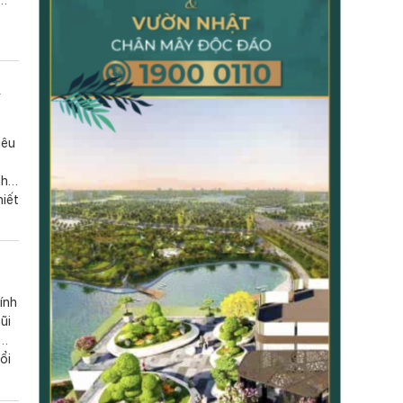
TẠP CHÍ GIÁO DỤC LÝ LUẬN
o
TẠP CHÍ KHOA HỌC CHÍNH TRỊ
g
ư
h
iêu
nh
hiết
ính
ũi
ổi