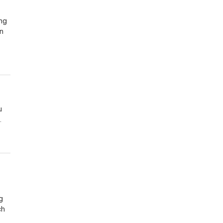
an
u
.
g
ch