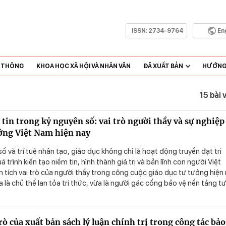
ISSN:
2734-9764
En
N THÔNG
KHOA HỌC XÃ HỘI VÀ NHÂN VĂN
ĐÃ XUẤT BẢN
HƯỚNG 
15 bài 
tin trong kỷ nguyên số: vai trò người thầy và sự nghiệp
ưởng Việt Nam hiện nay
ố và trí tuệ nhân tạo, giáo dục không chỉ là hoạt động truyền đạt tri
 trình kiến tạo niềm tin, hình thành giá trị và bản lĩnh con người Việt
n tích vai trò của người thầy trong công cuộc giáo dục tư tưởng hiện
 là chủ thể lan tỏa tri thức, vừa là người gác cổng bảo vệ nền tảng t
rước làn sóng thông tin hỗn loạn. Dưới ánh sáng của chủ nghĩa Mác -
 Hồ Chí Minh, tác giả chỉ ra những yêu cầu mới đặt ra với đội ngũ nhà
yên số, đồng thời đề xuất định hướng phát triển đội ngũ người thầy 
rò của xuất bản sách lý luận chính trị trong công tác bảo
 , có năng lực công nghệ, phẩm chất tư tưởng vững vàng và tinh thầ