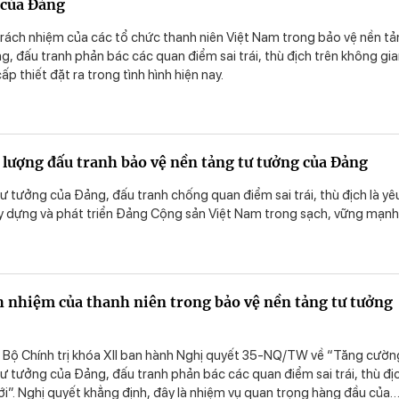
 của Đảng
ch nhiệm của các tổ chức thanh niên Việt Nam trong bảo vệ nền tảng
, đấu tranh phản bác các quan điểm sai trái, thù địch trên không gi
p thiết đặt ra trong tình hình hiện nay.
 lượng đấu tranh bảo vệ nền tảng tư tưởng của Đảng
ư tưởng của Đảng, đấu tranh chống quan điểm sai trái, thù địch là yê
ây dựng và phát triển Đảng Cộng sản Việt Nam trong sạch, vững mạnh
h nhiệm của thanh niên trong bảo vệ nền tảng tư tưởng
 Bộ Chính trị khóa XII ban hành Nghị quyết 35-NQ/TW về “Tăng cườn
ư tưởng của Đảng, đấu tranh phản bác các quan điểm sai trái, thù đị
ới”. Nghị quyết khẳng định, đây là nhiệm vụ quan trọng hàng đầu của