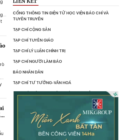
LIÊN KẾT
ng
CỔNG THÔNG TIN ĐIỆN TỬ HỌC VIỆN BÁO CHÍ VÀ 
ng
TUYÊN TRUYỀN
ặt
éo
TẠP CHÍ CỘNG SẢN
TẠP CHÍ TUYÊN GIÁO
bảo
bảo
TẠP CHÍ LÝ LUẬN CHÍNH TRỊ
TẠP CHÍ NGƯỜI LÀM BÁO
trò
BÁO NHÂN DÂN
n
TẠP CHÍ TƯ TƯỞNG-VĂN HOÁ
y
ng
TẠP CHÍ THÔNG TIN CÔNG TÁC TƯ TƯỞNG
ới
p
LÝ LUẬN
ai
ủa
TẠP CHÍ KIỂM TRA
ền
 hội
TẠP CHÍ XÂY DỰNG ĐẢNG
ấu
TẠP CHÍ DÂN VẬN