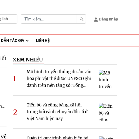
glish
Đăng nhập
DẪN TÁC GIẢ
LIÊN HỆ
viết
XEM NHIỀU
Mô hình truyền thông di sản văn
1
hóa phi vật thể được UNESCO ghi
danh trên nền tảng số: Tổng
quan và hàm ý nghiên cứu tại
Việt Nam
Tiến bộ và công bằng xã hội
 nay
2
trong bối cảnh chuyển đổi số ở
ư
Việt Nam hiện nay
vừa
 vệ
Quản trị quy trình phản biện tại
n