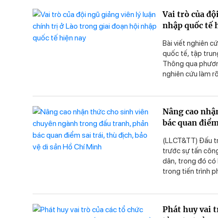
Vai trò của độ
nhập quốc tế 
Bài viết nghiên cứ
quốc tế, tập tru
Thông qua phương 
nghiên cứu làm rõ 
tâm trong đào tạo
nền tảng tư tưởng
mưu chính sách; 
Nâng cao nhận
cứu góp phần khẳn
bác quan điểm 
đối với sự nghiệ
lượng đội ngũ giản
(LLCT&TT) Đấu tr
trước sự tấn công
dân, trong đó có l
trong tiến trình 
viên trong đấu tr
vụ được đặt ra hi
Phát huy vai t