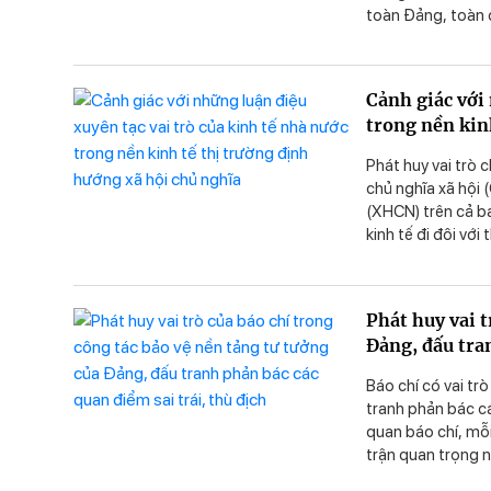
toàn Ðảng, toàn q
tất cả cán bộ, đả
tương lai của đất
Cảnh giác với 
trong nền kin
Phát huy vai trò 
chủ nghĩa xã hội 
(XHCN) trên cả b
kinh tế đi đôi vớ
dân chủ, công bằn
Phát huy vai t
Đảng, đấu tran
Báo chí có vai tr
tranh phản bác các
quan báo chí, mỗ
trận quan trọng n