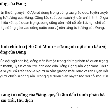
ưởng của Đảng
- những nhân tố trung tâm trong hành trình xây dựng con người Việt
ghĩa.
h trị thường xuyên được sử dụng trong công tác giáo dục, tuyên truy
g tư tưởng của Đảng. Công tác xuất bản sách lý luận chính trị thời gi
nhiều kết quả quan trọng, song cũng còn một số tồn tại, hạn chế cần
p tục đóng góp vào công cuộc bảo vệ nền tảng tư tưởng của Đảng,
điểm sai trái, thù địch thời gian tới
 lĩnh chính trị Hồ Chí Minh - sức mạnh nội sinh bảo vệ
ưởng của Đảng
ị của đội ngũ cán bộ, đảng viên là một trong những nhân tố quan trọng
c mạnh, uy tín và vai trò lãnh đạo của Đảng Cộng sản Việt Nam. Chủ t
ặt ra yêu cầu rất cao và Người là tấm gương mẫu mực về rèn luyện bả
 người chiến sĩ cộng sản. Trong giai đoạn hiện nay trước đòi hỏi mới củ
 nước và từ yêu cầu của công tác xây dựng, chỉnh đốn Đảng thì việc r
 bản lĩnh chính trị của đội ngũ cán bộ, đảng viên là nguồn sức mạnh nộ
sự thành công của công cuộc bảo vệ nền tảng tư tưởng của Đảng, đấ
 tảng tư tưởng của Đảng, quyết tâm đấu tranh phản bác
ác quan điểm sai trái, thù địch.
sai trái, thù địch