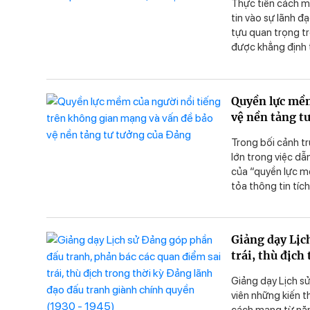
Thực tiễn cách m
tin vào sự lãnh 
tựu quan trọng tr
được khẳng định t
với nhiều thách t
sự thật, xuyên tạ
tưởng, quyết tâm 
Quyền lực mềm
tảng tư tưởng của
vệ nền tảng t
vệ Đảng, bảo vệ c
Trong bối cảnh tr
lớn trong việc dẫn
của “quyền lực mề
tỏa thông tin tíc
cơ tiếp tay cho t
chỉ ra một số ví d
công tác bảo vệ 
Giảng dạy Lịc
định hướng chính
trái, thù địc
người nổi tiếng, 
(1930 - 1945)
vào con đường đi 
Giảng dạy Lịch s
viên những kiến t