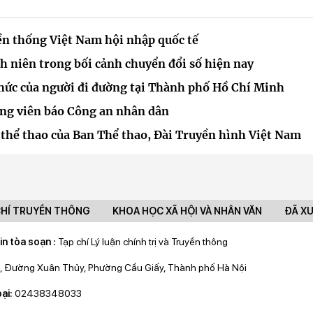
ền thống Việt Nam hội nhập quốc tế
h niên trong bối cảnh chuyển đổi số hiện nay
hức của người đi đường tại Thành phố Hồ Chí Minh
óng viên báo Công an nhân dân
ề thể thao của Ban Thể thao, Đài Truyền hình Việt Nam
CHÍ TRUYỀN THÔNG
KHOA HỌC XÃ HỘI VÀ NHÂN VĂN
ĐÃ X
in tòa soạn :
Tạp chí Lý luận chính trị và Truyền thông
, Đường Xuân Thủy, Phường Cầu Giấy, Thành phố Hà Nội
ại:
02438348033