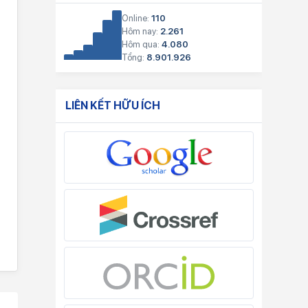
Online:
110
Hôm nay:
2.261
Hôm qua:
4.080
Tổng:
8.901.926
LIÊN KẾT HỮU ÍCH