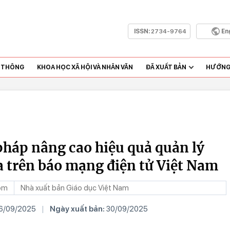
ISSN:
2734-9764
En
N THÔNG
KHOA HỌC XÃ HỘI VÀ NHÂN VĂN
ĐÃ XUẤT BẢN
HƯỚNG 
pháp nâng cao hiệu quả quản lý
a trên báo mạng điện tử Việt Nam
om
Nhà xuất bản Giáo dục Việt Nam
6/09/2025
|
Ngày xuất bản:
30/09/2025