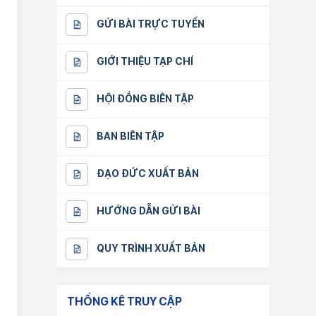
GỬI BÀI TRỰC TUYẾN
GIỚI THIỆU TẠP CHÍ
HỘI ĐỒNG BIÊN TẬP
BAN BIÊN TẬP
ĐẠO ĐỨC XUẤT BẢN
HƯỚNG DẪN GỬI BÀI
QUY TRÌNH XUẤT BẢN
THỐNG KÊ TRUY CẬP