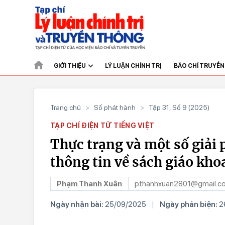
GIỚI THIỆU
LÝ LUẬN CHÍNH TRỊ
BÁO CHÍ TRUYỀ
Trang chủ
>
Số phát hành
>
Tập 31, Số 9 (2025)
TẠP CHÍ ĐIỆN TỬ TIẾNG VIỆT
Thực trạng và một số giải 
thông tin về sách giáo kho
Phạm Thanh Xuân
pthanhxuan2801@gmail.c
Ngày nhận bài:
25/09/2025
|
Ngày phản biện:
2