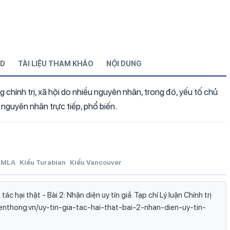
D
TÀI LIỆU THAM KHẢO
NỘI DUNG
ng chính trị, xã hội do nhiều nguyên nhân, trong đó, yếu tố chủ
 nguyên nhân trực tiếp, phổ biến.
MLA
Kiểu Turabian
Kiểu Vancouver
ác hại thật - Bài 2: Nhận diện uy tín giả. Tạp chí Lý luận Chính trị
uyenthong.vn/uy-tin-gia-tac-hai-that-bai-2-nhan-dien-uy-tin-