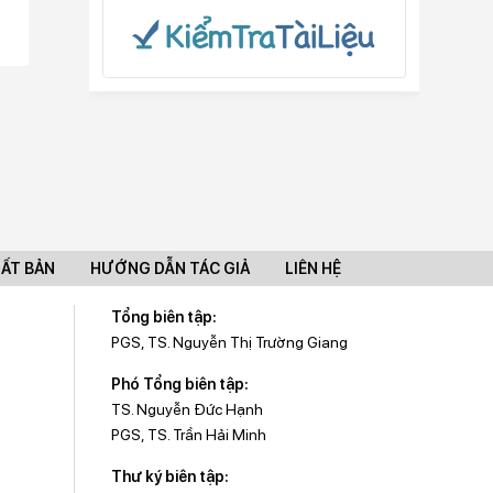
UẤT BẢN
HƯỚNG DẪN TÁC GIẢ
LIÊN HỆ
Tổng biên tập:
PGS, TS. Nguyễn Thị Trường Giang
Phó Tổng biên tập:
TS. Nguyễn Đức Hạnh
PGS, TS. Trần Hải Minh
Thư ký biên tập: