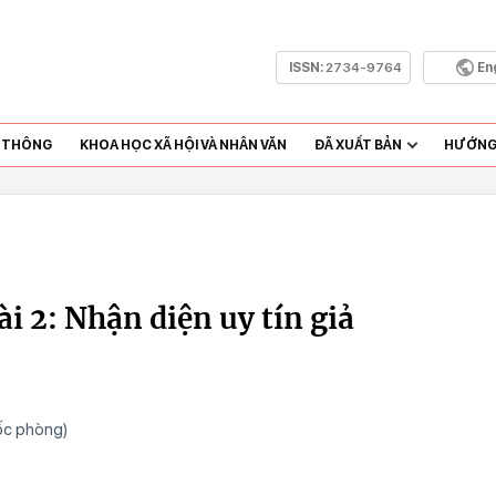
ISSN:
2734-9764
En
N THÔNG
KHOA HỌC XÃ HỘI VÀ NHÂN VĂN
ĐÃ XUẤT BẢN
HƯỚNG 
Bài 2: Nhận diện uy tín giả
ốc phòng)