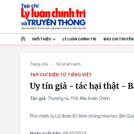
GIỚI THIỆU
LÝ LUẬN CHÍNH TRỊ
BÁO CHÍ TRUYỀ
Trang chủ
>
Số phát hành
TẠP CHÍ ĐIỆN TỬ TIẾNG VIỆT
Uy tín giả - tác hại thật - 
Tác giả:
Thượng tá, ThS. Mai Xuân Chính
Phó chính ủy Lữ đoàn 87, Binh chủng Hóa học (Bộ Qu
Ngày xuất bản:
06/11/2024