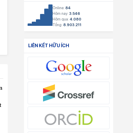
Online:
84
Hôm nay:
3.546
Hôm qua:
4.080
Tổng:
8.903.211
LIÊN KẾT HỮU ÍCH
n
t