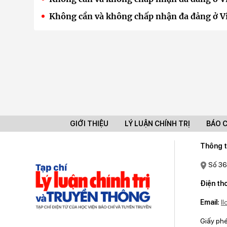
Không cần và không chấp nhận đa đảng ở Vi
GIỚI THIỆU
LÝ LUẬN CHÍNH TRỊ
BÁO 
Thông t
Số 36
Điện tho
Email:
l
Giấy ph