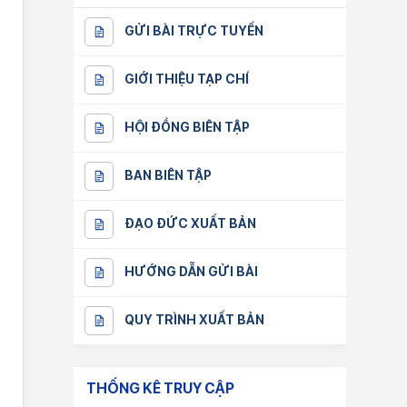
GỬI BÀI TRỰC TUYẾN
GIỚI THIỆU TẠP CHÍ
HỘI ĐỒNG BIÊN TẬP
BAN BIÊN TẬP
ĐẠO ĐỨC XUẤT BẢN
HƯỚNG DẪN GỬI BÀI
QUY TRÌNH XUẤT BẢN
THỐNG KÊ TRUY CẬP