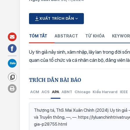
XUẤT TRÍCH DẪN
TÓM TẮT
ABSTRACT
TỪ KHÓA
KEYWOR
Uy tín giả nảy sinh, xâm nhập, lây lan trong đời số
quan của tổ chức và cá nhân cán bộ, đảng viên là
TRÍCH DẪN BÀI BÁO
ACM
ACS
APA
ABNT
Chicago
Kiểu Harvard
IEEE
Thượng tá, ThS. Mai Xuân Chính (2024). Uy tín giả - t
và Truyền thông, —, —. https://lyluanchinhtrivatr
gia-p28755.html