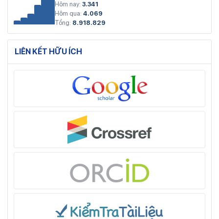
Hôm nay:
3.341
Hôm qua:
4.069
Tổng:
8.918.829
LIÊN KẾT HỮU ÍCH