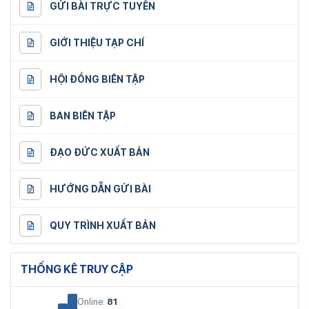
GỬI BÀI TRỰC TUYẾN
GIỚI THIỆU TẠP CHÍ
HỘI ĐỒNG BIÊN TẬP
BAN BIÊN TẬP
ĐẠO ĐỨC XUẤT BẢN
HƯỚNG DẪN GỬI BÀI
QUY TRÌNH XUẤT BẢN
THỐNG KÊ TRUY CẬP
Online:
81