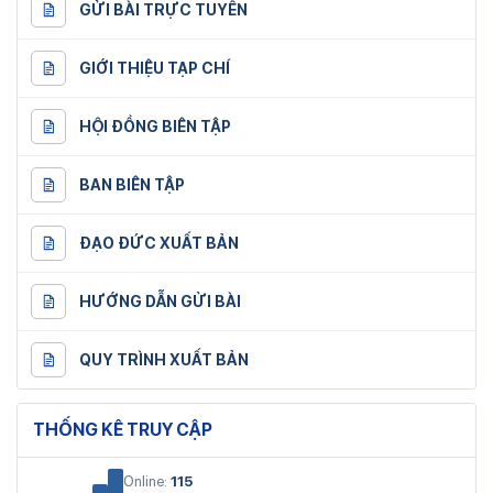
GỬI BÀI TRỰC TUYẾN
GIỚI THIỆU TẠP CHÍ
HỘI ĐỒNG BIÊN TẬP
BAN BIÊN TẬP
ĐẠO ĐỨC XUẤT BẢN
HƯỚNG DẪN GỬI BÀI
QUY TRÌNH XUẤT BẢN
THỐNG KÊ TRUY CẬP
Online:
115