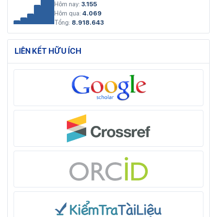
Hôm nay:
3.155
Hôm qua:
4.069
Tổng:
8.918.643
LIÊN KẾT HỮU ÍCH