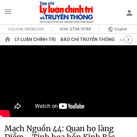
Chủ nhật, 09/08/2026
ISSN:
2734-9764
English
LÝ LUẬN CHÍNH TRỊ
BÁO CHÍ TRUYỀN THÔNG
KHOA H
Mạch Nguồn 44: Quan họ làng