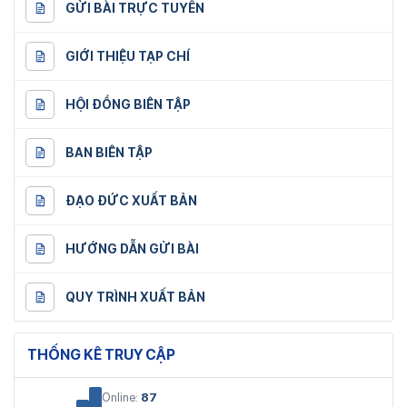
GỬI BÀI TRỰC TUYẾN
GIỚI THIỆU TẠP CHÍ
HỘI ĐỒNG BIÊN TẬP
BAN BIÊN TẬP
ĐẠO ĐỨC XUẤT BẢN
HƯỚNG DẪN GỬI BÀI
QUY TRÌNH XUẤT BẢN
THỐNG KÊ TRUY CẬP
Online:
87