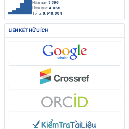
Hôm nay:
3.396
Hôm qua:
4.069
Tổng:
8.918.884
LIÊN KẾT HỮU ÍCH