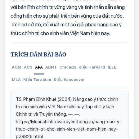
với bản lĩnh chính trị vững vàng và tinh thần sẵn sàng
cống hiến cho sự phát triển bền vững của đất nước.
Trên cơ sở đó, đề xuất một số giải pháp nâng cao ý
thức chính trị cho sinh viên Việt Nam hiện nay.
TRÍCH DẪN BÀI BÁO
ACM
ACS
APA
ABNT
Chicago
Kiểu Harvard
IEEE
MLA
Kiểu Turabian
Kiểu Vancouver
TS. Phạm Đình Khuê (2024). Nâng cao ý thức chính
trị cho sinh viên Việt Nam hiện nay. Tạp chí Lý luận
Chính trị và Truyền thông, —, —.
https://lyluanchinhtrivatruyenthong.vn/nang-cao-y-
thuc-chinh-tri-cho-sinh-vien-viet-nam-hien-nay-
p28826.html