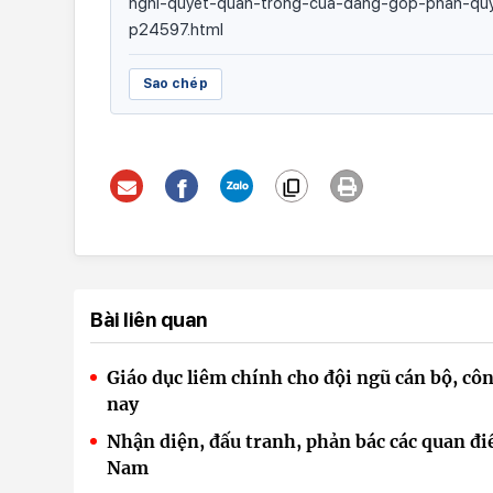
nghi-quyet-quan-trong-cua-dang-gop-phan-qu
p24597.html
Sao chép
Bài liên quan
Giáo dục liêm chính cho đội ngũ cán bộ, 
nay
Nhận diện, đấu tranh, phản bác các quan đi
Nam