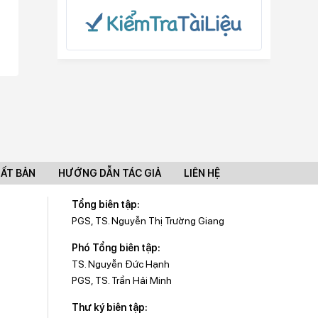
UẤT BẢN
HƯỚNG DẪN TÁC GIẢ
LIÊN HỆ
Tổng biên tập:
PGS, TS. Nguyễn Thị Trường Giang
Phó Tổng biên tập:
TS. Nguyễn Đức Hạnh
PGS, TS. Trần Hải Minh
Thư ký biên tập: