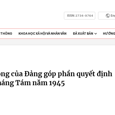
ISSN:
2734-9764
En
N THÔNG
KHOA HỌC XÃ HỘI VÀ NHÂN VĂN
ĐÃ XUẤT BẢN
HƯỚNG 
ọng của Đảng góp phần quyết định
tháng Tám năm 1945