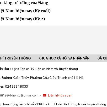
ền tảng tư tưởng của Đảng
ệt Nam hiện nay (Kỳ cuối)
ệt Nam hiện nay (Kỳ 2)
CHÍ TRUYỀN THÔNG
KHOA HỌC XÃ HỘI VÀ NHÂN VĂN
ĐÃ X
in tòa soạn :
Tạp chí Lý luận chính trị và Truyền thông
, Đường Xuân Thủy, Phường Cầu Giấy, Thành phố Hà Nội
ại:
02438348033
lcttt1994dientu@gmail.com
-
Liên hệ tòa soạn
ép hoạt động báo chí số 213/GP-BTTTT do Bộ Thông tin và Truyền thông