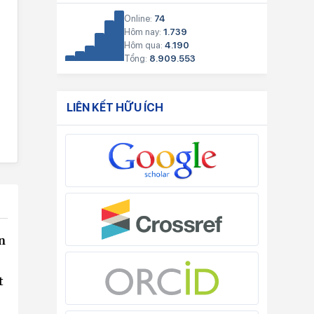
Online:
74
Hôm nay:
1.739
Hôm qua:
4.190
Tổng:
8.909.553
LIÊN KẾT HỮU ÍCH
n
t