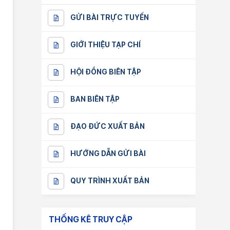
GỬI BÀI TRỰC TUYẾN
GIỚI THIỆU TẠP CHÍ
HỘI ĐỒNG BIÊN TẬP
BAN BIÊN TẬP
ĐẠO ĐỨC XUẤT BẢN
HƯỚNG DẪN GỬI BÀI
QUY TRÌNH XUẤT BẢN
THỐNG KÊ TRUY CẬP