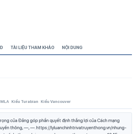
D
TÀI LIỆU THAM KHẢO
NỘI DUNG
MLA
Kiểu Turabian
Kiểu Vancouver
rọng của Đảng góp phần quyết định thắng lợi của Cách mạng
ruyền thông, —, —. https://lyluanchinhtrivatruyenthong.vn/nhung-