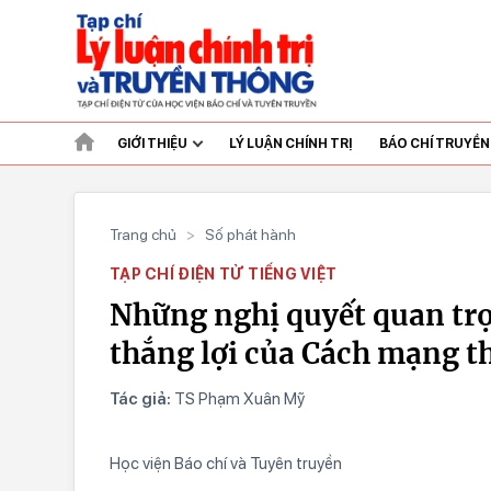
GIỚI THIỆU
LÝ LUẬN CHÍNH TRỊ
BÁO CHÍ TRUYỀ
Trang chủ
>
Số phát hành
TẠP CHÍ ĐIỆN TỬ TIẾNG VIỆT
Những nghị quyết quan tr
thắng lợi của Cách mạng 
Tác giả:
TS Phạm Xuân Mỹ
Học viện Báo chí và Tuyên truyền