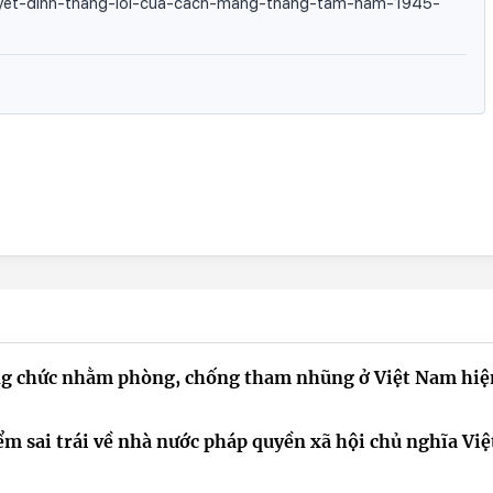
yet-dinh-thang-loi-cua-cach-mang-thang-tam-nam-1945-
công chức nhằm phòng, chống tham nhũng ở Việt Nam hiệ
ểm sai trái về nhà nước pháp quyền xã hội chủ nghĩa Việ