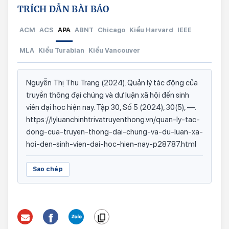
TRÍCH DẪN BÀI BÁO
ACM
ACS
APA
ABNT
Chicago
Kiểu Harvard
IEEE
MLA
Kiểu Turabian
Kiểu Vancouver
Nguyễn Thị Thu Trang (2024). Quản lý tác động của
truyền thông đại chúng và dư luận xã hội đến sinh
viên đại học hiện nay. Tập 30, Số 5 (2024), 30(5), —.
https://lyluanchinhtrivatruyenthong.vn/quan-ly-tac-
dong-cua-truyen-thong-dai-chung-va-du-luan-xa-
hoi-den-sinh-vien-dai-hoc-hien-nay-p28787.html
Sao chép