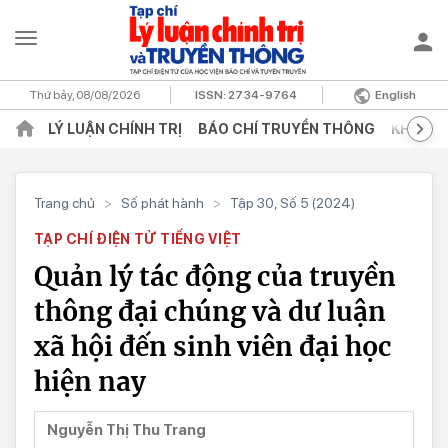
Thứ bảy, 08/08/2026
ISSN:
2734-9764
English
LÝ LUẬN CHÍNH TRỊ
BÁO CHÍ TRUYỀN THÔNG
KHOA H
Trang chủ
>
Số phát hành
>
Tập 30, Số 5 (2024)
TẠP CHÍ ĐIỆN TỬ TIẾNG VIỆT
Quản lý tác động của truyền
thông đại chúng và dư luận
xã hội đến sinh viên đại học
hiện nay
Nguyễn Thị Thu Trang