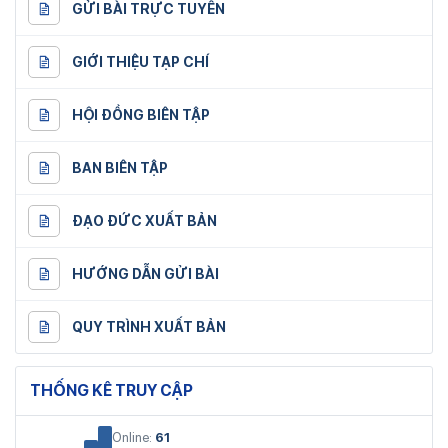
GỬI BÀI TRỰC TUYẾN
GIỚI THIỆU TẠP CHÍ
HỘI ĐỒNG BIÊN TẬP
BAN BIÊN TẬP
ĐẠO ĐỨC XUẤT BẢN
HƯỚNG DẪN GỬI BÀI
QUY TRÌNH XUẤT BẢN
THỐNG KÊ TRUY CẬP
Online:
61