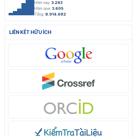
Hôm nay:
3.263
Hôm qua:
3.605
Tổng:
8.914.682
LIÊN KẾT HỮU ÍCH