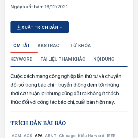
Ngày xuất bản:
16/12/2021
XUẤT TRÍCH DẪN
TÓM TẮT
ABSTRACT
TỪ KHÓA
KEYWORD
TÀI LIỆU THAM KHẢO
NỘI DUNG
Cuộc cách mạng công nghiệp lần thứ tư và chuyển
đổi số trong báo chí - truyền thông đem tới những
thời cơ thuận lợi nhưng cũng đặt ra không ít thách
thức đối với công tác báo chí, xuất bản hiện nay.
TRÍCH DẪN BÀI BÁO
ACM
ACS
APA
ABNT
Chicago
Kiểu Harvard
IEEE