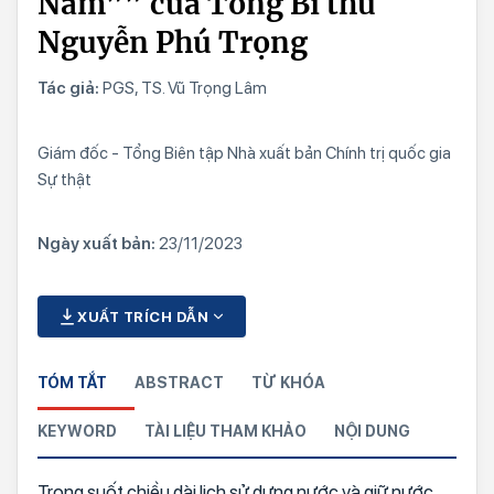
Nam”” của Tổng Bí thư
Nguyễn Phú Trọng
Tác giả:
PGS, TS. Vũ Trọng Lâm
Giám đốc - Tổng Biên tập Nhà xuất bản Chính trị quốc gia
Sự thật
Ngày xuất bản:
23/11/2023
XUẤT TRÍCH DẪN
TÓM TẮT
ABSTRACT
TỪ KHÓA
KEYWORD
TÀI LIỆU THAM KHẢO
NỘI DUNG
Trong suốt chiều dài lịch sử dựng nước và giữ nước,