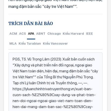
mang đậm bản sắc “cây tre Việt Nam””.
TRÍCH DẪN BÀI BÁO
ACM
ACS
APA
ABNT
Chicago
Kiểu Harvard
IEEE
MLA
Kiểu Turabian
Kiểu Vancouver
PGS, TS. Vũ Trọng Lâm (2023). Xuất bản cuốn sách
“Xây dựng và phát triển nền đối ngoại, ngoại giao
Việt Nam toàn diện, hiện đại, mang đậm bản sắc “cây
tre Việt Nam”” của Tổng Bí thư Nguyễn Phú Trọng.
Tạp chí Lý luận Chính trị và Truyền thông, —, —.
https://lyluanchinhtrivatruyenthong.vn/xuat-ban-
cuon-sach-%E2%80%9Cxay-dung-va-phat-trien-
nen-doi-ngoai-ngoai-giao-viet-nam-toan-dien-
hien-dai-mang-dam-ban-sac-%E2%80%9Ccay-