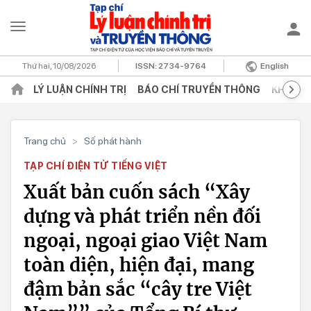
Thứ hai, 10/08/2026
ISSN:
2734-9764
English
LÝ LUẬN CHÍNH TRỊ
BÁO CHÍ TRUYỀN THÔNG
KHOA H
Trang chủ
>
Số phát hành
TẠP CHÍ ĐIỆN TỬ TIẾNG VIỆT
Xuất bản cuốn sách “Xây
dựng và phát triển nền đối
ngoại, ngoại giao Việt Nam
toàn diện, hiện đại, mang
đậm bản sắc “cây tre Việt