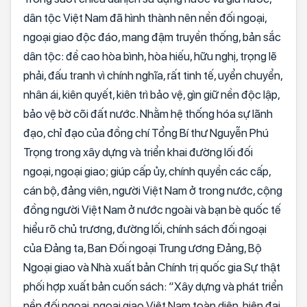
dân tộc Việt Nam đã hình thành nên nền đối ngoại,
ngoại giao độc đáo, mang đậm truyền thống, bản sắc
dân tộc: đề cao hòa bình, hòa hiếu, hữu nghị, trọng lẽ
phải, đấu tranh vì chính nghĩa, rất tinh tế, uyển chuyển,
nhân ái, kiên quyết, kiên trì bảo vệ, gìn giữ nền độc lập,
bảo vệ bờ cõi đất nước. Nhằm hệ thống hóa sự lãnh
đạo, chỉ đạo của đồng chí Tổng Bí thư Nguyễn Phú
Trọng trong xây dựng và triển khai đường lối đối
ngoại, ngoại giao; giúp cấp ủy, chính quyền các cấp,
cán bộ, đảng viên, người Việt Nam ở trong nước, cộng
đồng người Việt Nam ở nước ngoài và bạn bè quốc tế
hiểu rõ chủ trương, đường lối, chính sách đối ngoại
của Đảng ta, Ban Đối ngoại Trung ương Đảng, Bộ
Ngoại giao và Nhà xuất bản Chính trị quốc gia Sự thật
phối hợp xuất bản cuốn sách: “Xây dựng và phát triển
nền đối ngoại, ngoại giao Việt Nam toàn diện, hiện đại,