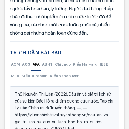
hưởng, nhưng với bản lĩnh, sự hiểu biết của một con
người đầy hoài bão, lý tưởng, Người đã không chấp
nhận đi theo những lối mòn cứu nước trước đó để
xông pha, lựa chọn một con đường mới mẻ, nhiều
chông gai nhưng hoàn toàn đúng đắn.
TRÍCH DẪN BÀI BÁO
ACM
ACS
APA
ABNT
Chicago
Kiểu Harvard
IEEE
MLA
Kiểu Turabian
Kiểu Vancouver
ThS Nguyễn Thị Liên (2022). Dấu ấn và giá trị lịch sử
của sự kiện Bác Hồ ra đi tìm đường cứu nước. Tạp chí
Lý luận Chính trị và Truyền thông, —, —.
https://lyluanchinhtrivatruyenthong.vn/dau-an-va-
gia-tri-lich-su-cua-su-kien-bac-ho-ra-di-tim-
duong-cuu-nuoc-p26071.html