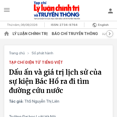
Thứ năm, 06/08/2026
ISSN:
2734-9764
English
LÝ LUẬN CHÍNH TRỊ
BÁO CHÍ TRUYỀN THÔNG
KHOA H
Trang chủ
>
Số phát hành
TẠP CHÍ ĐIỆN TỬ TIẾNG VIỆT
Dấu ấn và giá trị lịch sử của
sự kiện Bác Hồ ra đi tìm
đường cứu nước
Tác giả:
ThS Nguyễn Thị Liên
Trường Đại học Luật Hà Nội