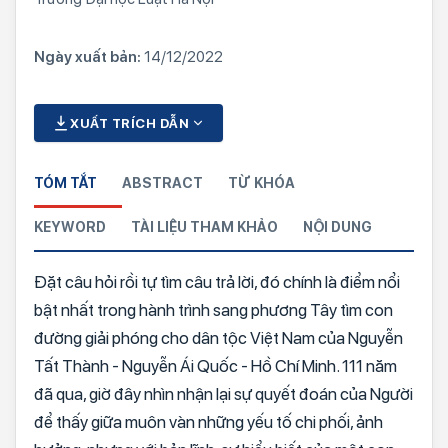
Ngày xuất bản:
14/12/2022
XUẤT TRÍCH DẪN
TÓM TẮT
ABSTRACT
TỪ KHÓA
KEYWORD
TÀI LIỆU THAM KHẢO
NỘI DUNG
Đặt câu hỏi rồi tự tìm câu trả lời, đó chính là điểm nổi
bật nhất trong hành trình sang phương Tây tìm con
đường giải phóng cho dân tộc Việt Nam của Nguyễn
Tất Thành - Nguyễn Ái Quốc - Hồ Chí Minh. 111 năm
đã qua, giờ đây nhìn nhận lại sự quyết đoán của Người
để thấy giữa muôn vàn những yếu tố chi phối, ảnh