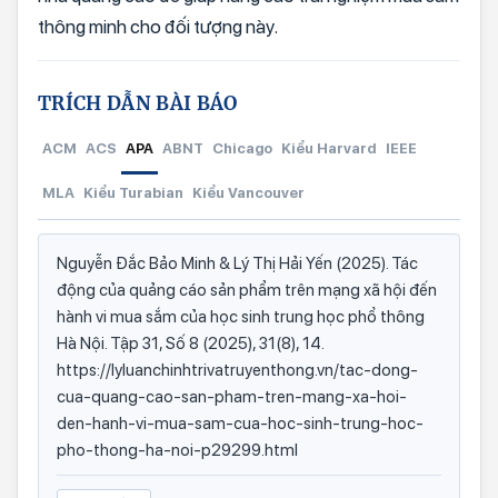
thông minh cho đối tượng này.
TRÍCH DẪN BÀI BÁO
ACM
ACS
APA
ABNT
Chicago
Kiểu Harvard
IEEE
MLA
Kiểu Turabian
Kiểu Vancouver
Nguyễn Đắc Bảo Minh & Lý Thị Hải Yến (2025). Tác
động của quảng cáo sản phẩm trên mạng xã hội đến
hành vi mua sắm của học sinh trung học phổ thông
Hà Nội. Tập 31, Số 8 (2025), 31(8), 14.
https://lyluanchinhtrivatruyenthong.vn/tac-dong-
cua-quang-cao-san-pham-tren-mang-xa-hoi-
den-hanh-vi-mua-sam-cua-hoc-sinh-trung-hoc-
pho-thong-ha-noi-p29299.html