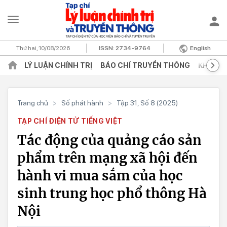
Thứ hai, 10/08/2026
ISSN:
2734-9764
English
LÝ LUẬN CHÍNH TRỊ
BÁO CHÍ TRUYỀN THÔNG
KHOA H
Trang chủ
>
Số phát hành
>
Tập 31, Số 8 (2025)
TẠP CHÍ ĐIỆN TỬ TIẾNG VIỆT
Tác động của quảng cáo sản
phẩm trên mạng xã hội đến
hành vi mua sắm của học
sinh trung học phổ thông Hà
Nội