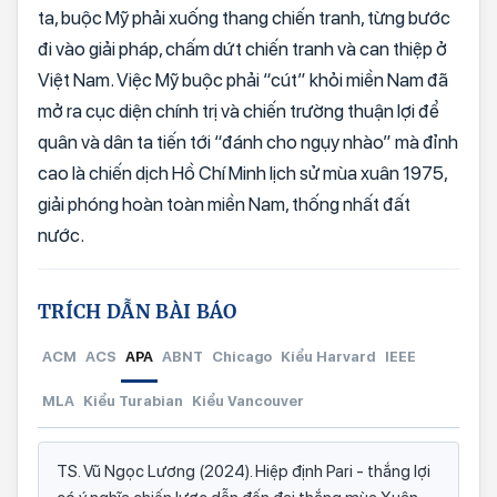
ta, buộc Mỹ phải xuống thang chiến tranh, từng bước
đi vào giải pháp, chấm dứt chiến tranh và can thiệp ở
Việt Nam. Việc Mỹ buộc phải “cút” khỏi miền Nam đã
mở ra cục diện chính trị và chiến trường thuận lợi để
quân và dân ta tiến tới “đánh cho ngụy nhào” mà đỉnh
cao là chiến dịch Hồ Chí Minh lịch sử mùa xuân 1975,
giải phóng hoàn toàn miền Nam, thống nhất đất
nước.
TRÍCH DẪN BÀI BÁO
ACM
ACS
APA
ABNT
Chicago
Kiểu Harvard
IEEE
MLA
Kiểu Turabian
Kiểu Vancouver
TS. Vũ Ngọc Lương (2024). Hiệp định Pari - thắng lợi