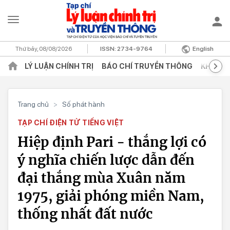
Thứ bảy, 08/08/2026
ISSN:
2734-9764
English
LÝ LUẬN CHÍNH TRỊ
BÁO CHÍ TRUYỀN THÔNG
KHOA H
Trang chủ
>
Số phát hành
TẠP CHÍ ĐIỆN TỬ TIẾNG VIỆT
Hiệp định Pari - thắng lợi có
ý nghĩa chiến lược dẫn đến
đại thắng mùa Xuân năm
1975, giải phóng miền Nam,
thống nhất đất nước