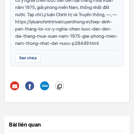
có ý nghĩa chiến lược dẫn đến đại thắng mùa Xuân
năm 1975, giải phóng miền Nam, thống nhất đất
nước. Tạp chí Lý luận Chính trị và Truyền thông, —, —.
https://lyluanchinhtrivatruyenthong.vn/hiep-dinh-
pari-thang-loi-co-y-nghia-chien-luoc-dan-den-
dai-thang-mua-xuan-nam-1975-giai-phong-mien-
nam-thong-nhat-dat-nuoc-p28449.html
Sao chép
Bài liên quan