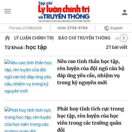
Thứ sáu, 07/08/2026
ISSN:
2734-9764
English
LÝ LUẬN CHÍNH TRỊ
BÁO CHÍ TRUYỀN THÔNG
KHOA H
học tập
21 bài viết
Từ khoá :
Nêu cao tinh thần học tập,
rèn luyện của đội ngũ cán bộ
đáp ứng yêu cầu, nhiệm vụ
trong kỷ nguyên mới
Phát huy tính tích cực trong
học tập, rèn luyện của học
viên trong các trường quân
đội