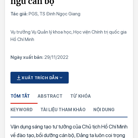
ngũ cán bộ
Tác giả:
PGS, TS Đinh Ngọc Giang
Vụ trưởng Vụ Quản lý khoa học, Học viện Chính trị quốc gia
Hồ Chí Minh
Ngày xuất bản:
29/11/2022
XUẤT TRÍCH DẪN
TÓM TẮT
ABSTRACT
TỪ KHÓA
KEYWORD
TÀI LIỆU THAM KHẢO
NỘI DUNG
Vận dụng sáng tạo tư tưởng của Chủ tịch Hồ Chí Minh
về đào tạo, bồi dưỡng cán bộ, Đảng ta luôn coi trọng