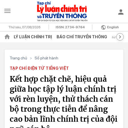
Thứ sáu, 07/08/2026
ISSN:
2734-9764
English
LÝ LUẬN CHÍNH TRỊ
BÁO CHÍ TRUYỀN THÔNG
KHOA H
Trang chủ
>
Số phát hành
TẠP CHÍ ĐIỆN TỬ TIẾNG VIỆT
Kết hợp chặt chẽ, hiệu quả
giữa học tập lý luận chính trị
với rèn luyện, thử thách cán
bộ trong thực tiễn để nâng
cao bản lĩnh chính trị của đội