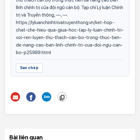
thử thách cán bộ trong thực tiễn để nâng cao bản
lĩnh chính trị của đội ngũ cán bộ. Tạp chí Lý luận Chính
trị và Truyền thông, —, —.
https://lyluanchinhtrivatruyenthong.vn/ket-hop-
chat-che-hieu-qua-giua-hoc-tap-ly-luan-chinh-tri-
voi-ren-luyen-thu-thach-can-bo-trong-thuc-tien-
de-nang-cao-ban-linh-chinh-tri-cua-doi-ngu-can-
bo-p25989.html
Sao chép
Bài liên quan