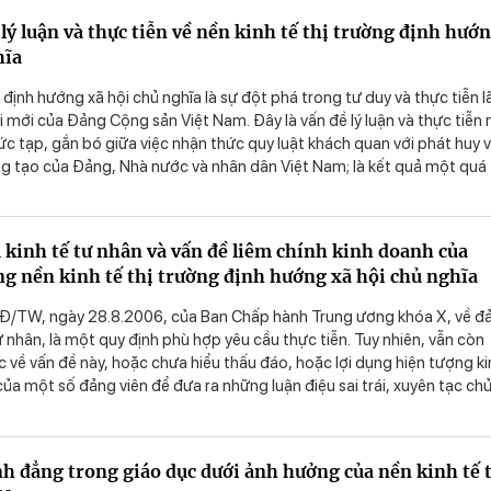
ở Việt Nam. Do vậy, nhận diện, đấu tranh phản bác các quan điểm sai tr
lý luận và thực tiễn về nền kinh tế thị trường định hướ
ạc về nền kinh tế thị trường định hướng xã hội chủ nghĩa ở Việt Nam là
hĩa
n trọng hiện nay.
g định hướng xã hội chủ nghĩa là sự đột phá trong tư duy và thực tiễn l
 mới của Đảng Cộng sản Việt Nam. Đây là vấn đề lý luận và thực tiễn
c tạp, gắn bó giữa việc nhận thức quy luật khách quan với phát huy v
ng tạo của Đảng, Nhà nước và nhân dân Việt Nam; là kết quả một quá
ể nghiệm lâu dài, từ chưa đầy đủ đến ngày càng đầy đủ, từ chưa sâu sắ
u sắc hơn.
 kinh tế tư nhân và vấn đề liêm chính kinh doanh của
ng nền kinh tế thị trường định hướng xã hội chủ nghĩa
Đ/TW, ngày 28.8.2006, của Ban Chấp hành Trung ương khóa X, về đ
tư nhân, là một quy định phù hợp yêu cầu thực tiễn. Tuy nhiên, vẫn còn
c về vấn đề này, hoặc chưa hiểu thấu đáo, hoặc lợi dụng hiện tượng k
ủa một số đảng viên để đưa ra những luận điệu sai trái, xuyên tạc ch
ủa Đảng. Bài viết xin trao đổi để làm rõ thêm tính đúng đắn của chủ
ình đẳng trong giáo dục dưới ảnh hưởng của nền kinh tế 