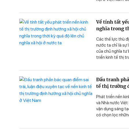
hướng xã hội chủ 
quát trong thời k
lý luận và thực ti
Về tính tất yế
của Tổng Bí thư 
nghĩa trong th
Các thế lực thù đ
nước ta chỉ là sự 
của chủ nghĩa tư 
triển kinh tế thị
xoay trục” theo c
Đấu tranh phả
tế thị trường
Phát triển nền ki
và Nhà nước Việt 
vận dụng sáng tạo
có chọn lọc những
các nước trên thế
điểm khác biệt, t