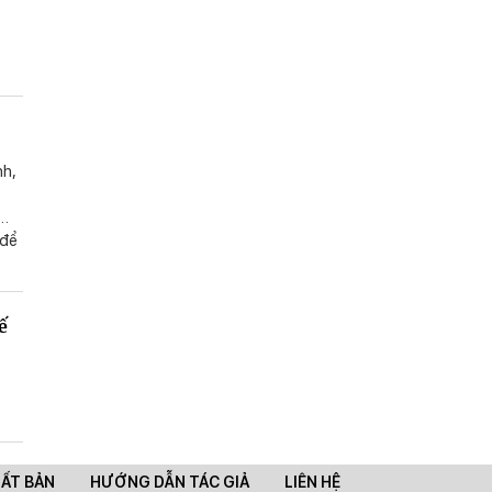
nh,
 để
ế
UẤT BẢN
HƯỚNG DẪN TÁC GIẢ
LIÊN HỆ