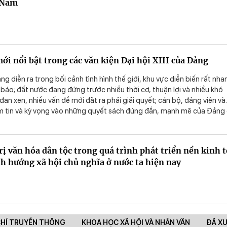
t Nam
ới nổi bật trong các văn kiện Đại hội XIII của Đảng
ảng diễn ra trong bối cảnh tình hình thế giới, khu vực diễn biến rất nha
báo; đất nước đang đứng trước nhiều thời cơ, thuận lợi và nhiều khó
đan xen, nhiều vấn đề mới đặt ra phải giải quyết; cán bộ, đảng viên và
m tin và kỳ vọng vào những quyết sách đúng đắn, mạnh mẽ của Đảng
triển nhanh và bền vững hơn. Đại hội đã thảo luận, thông qua các văn
 nêu một số điểm mới nổi bật trong các văn kiện Đại hội XIII của Đảng
rị văn hóa dân tộc trong quá trình phát triển nền kinh t
nh hướng xã hội chủ nghĩa ở nước ta hiện nay
CHÍ TRUYỀN THÔNG
KHOA HỌC XÃ HỘI VÀ NHÂN VĂN
ĐÃ X