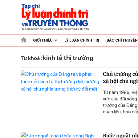
GIỚI THIỆU
LÝ LUẬN CHÍNH TRỊ
BÁO CHÍ TRUYỀ
kinh tế thị trường
Từ khoá :
Chủ trương củ
xã hội chủ ng
Từ năm 1986, Việt
vực của đời sống 
trương của Đảng 
quan liêu, bao cấ
thành từng bước v
“hoàn thiện toàn 
chủ nghĩa” nhằm 
Bước ngoặt nh
hướng tới mục tiê