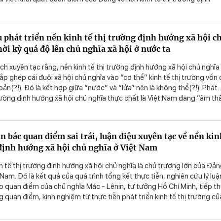
nghĩa ở Việt Nam. Từ đó, làm rõ đột phá lý luận về mô hình kinh tế tổ
ỳ quá độ lên chủ nghĩa xã hội ở Việt Nam trong cuốn sách “Một số vấ
ễn về chủ nghĩa xã hội và con đường đi lên chủ nghĩa xã hội ở Việt Nam
u phát triển nền kinh tế thị trường định hướng xã hội c
Nguyễn Phú Trọng.
ời kỳ quá độ lên chủ nghĩa xã hội ở nước ta
ịch xuyên tạc rằng, nền kinh tế thị trường định hướng xã hội chủ nghĩa
lắp ghép cái đuôi xã hội chủ nghĩa vào “cơ thể” kinh tế thị trường vốn
bản(?!). Đó là kết hợp giữa “nước” và “lửa” nên là không thể(?!). Phát
 trường định hướng xã hội chủ nghĩa thực chất là Việt Nam đang “âm t
on đường tư bản chủ nghĩa(?!). Sự thật có phải như vậy không?
n bác quan điểm sai trái, luận điệu xuyên tạc về nền kin
 định hướng xã hội chủ nghĩa ở Việt Nam
nh tế thị trường định hướng xã hội chủ nghĩa là chủ trương lớn của Đả
Nam. Đó là kết quả của quá trình tổng kết thực tiễn, nghiên cứu lý luậ
 quan điểm của chủ nghĩa Mác - Lênin, tư tưởng Hồ Chí Minh, tiếp t
 quan điểm, kinh nghiệm từ thực tiễn phát triển kinh tế thị trường củ
 giới vào điều kiện cụ thể của Việt Nam. Tuy nhiên, hiện nay, nhiều qua
hậm chí là trái ngược, xuyên tạc, gây cản trở đến quá trình thực hiện 