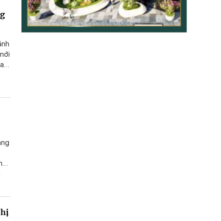
ái,
ng
ãnh
 mới
ai
c
ảng
inh
ủ
thị