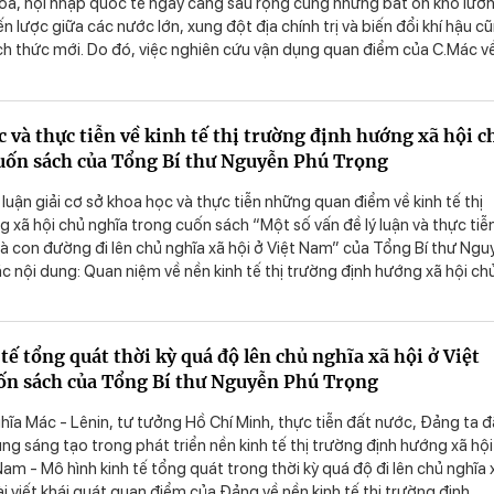
hóa, hội nhập quốc tế ngày càng sâu rộng cùng những bất ổn khó lườ
ến lược giữa các nước lớn, xung đột địa chính trị và biến đổi khí hậu c
ch thức mới. Do đó, việc nghiên cứu vận dụng quan điểm của C.Mác v
hiện thể chế kinh tế thị trường (KTTT) định hướng XHCN ở Việt Nam l
g, cấp thiết để tạo động lực tận dụng cơ hội cho phát triển kinh tế -
 và thực tiễn về kinh tế thị trường định hướng xã hội c
uốn sách của Tổng Bí thư Nguyễn Phú Trọng
 luận giải cơ sở khoa học và thực tiễn những quan điểm về kinh tế thị
 xã hội chủ nghĩa trong cuốn sách “Một số vấn đề lý luận và thực tiễ
và con đường đi lên chủ nghĩa xã hội ở Việt Nam” của Tổng Bí thư Ngu
c nội dung: Quan niệm về nền kinh tế thị trường định hướng xã hội ch
m; vai trò lãnh đạo của Đảng trong quá trình xây dựng nền kinh tế thị
 xã hội chủ nghĩa; chủ thể trong nền kinh tế; phân phối và giải quyết 
ng nền kinh tế thị trường định hướng xã hội chủ nghĩa ở nước ta. Nhữn
ế tổng quát thời kỳ quá độ lên chủ nghĩa xã hội ở Việt
g Bí thư Nguyễn Phú Trọng về kinh tế thị trường định hướng xã hội 
ốn sách của Tổng Bí thư Nguyễn Phú Trọng
 là những khẳng định có giá trị và ý nghĩa to lớn về lý luận và thực tiễ
t nước trong thời kỳ mới.
hĩa Mác - Lênin, tư tưởng Hồ Chí Minh, thực tiễn đất nước, Đảng ta đ
ng sáng tạo trong phát triển nền kinh tế thị trường định hướng xã hội
Nam - Mô hình kinh tế tổng quát trong thời kỳ quá độ đi lên chủ nghĩa 
ài viết khái quát quan điểm của Đảng về nền kinh tế thị trường định