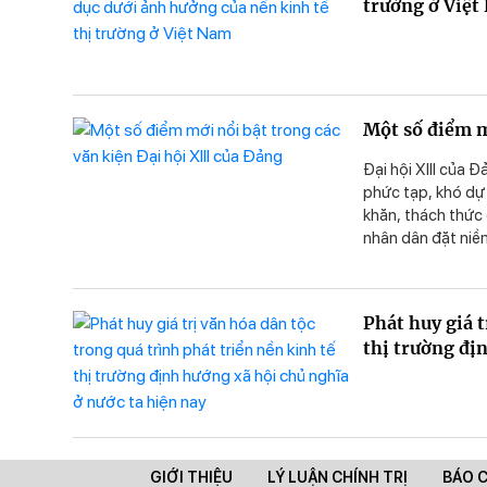
trường ở Việ
Một số điểm m
Đại hội XIII của Đ
phức tạp, khó dự 
khăn, thách thức 
nhân dân đặt niề
đất nước ta phát 
kiện. Bài viết xin
Phát huy giá t
thị trường đị
GIỚI THIỆU
LÝ LUẬN CHÍNH TRỊ
BÁO 