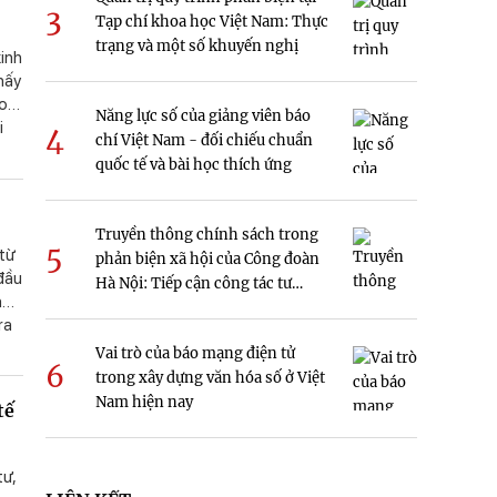
3
Tạp chí khoa học Việt Nam: Thực
trạng và một số khuyến nghị
kinh
hấy
con
Năng lực số của giảng viên báo
i
4
chí Việt Nam - đối chiếu chuẩn
quốc tế và bài học thích ứng
c
một
Truyền thông chính sách trong
5.
5
 từ
phản biện xã hội của Công đoàn
òn
 đầu
Hà Nội: Tiếp cận công tác tư
ng
n
tưởng
ra
CN,
Vai trò của báo mạng điện tử
6
trong xây dựng văn hóa số ở Việt
Nam hiện nay
tế
tư,