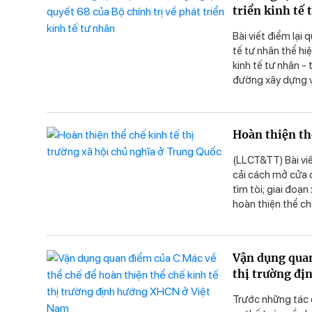
triển kinh tế 
cứu quá trình phá
trường định hướng
Bài viết điểm lại
tế tư nhân thể hi
kinh tế tư nhân -
đường xây dựng và
trọng và nhìn nhậ
hướng XHCN ở Việ
ngoặt lớn trong lý
Hoàn thiện th
động lực quan trọ
Nghị quyết 68 của
(LLCT&TT) Bài viế
Những quan điểm 
cải cách mở cửa c
trở thành định h
tìm tòi; giai đoạ
XHCN ở Việt Nam 
hoàn thiện thể ch
nhiều đột phá tro
tập trung ở cải 
thiện thể chế kin
Vận dụng quan
Nam.
thị trường đ
Trước những tác