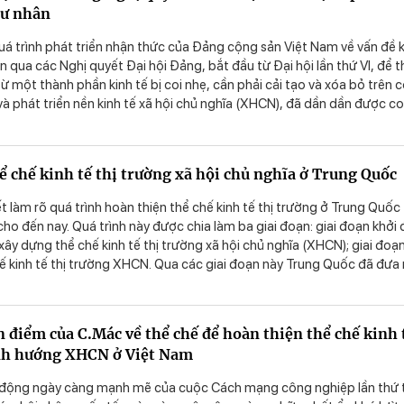
tư nhân
t triển nhận thức và chủ trương xây dựng, phát triển nền kinh tế thị
 xã hội chủ nghĩa của Đảng từ khi bước vào thời kỳ đổi mới đến nay.
 quá trình phát triển nhận thức của Đảng cộng sản Việt Nam về vấn đề 
ện qua các Nghị quyết Đại hội Đảng, bắt đầu từ Đại hội lần thứ VI, để t
 từ một thành phần kinh tế bị coi nhẹ, cần phải cải tạo và xóa bỏ trên 
 phát triển nền kinh tế xã hội chủ nghĩa (XHCN), đã dần dần được co
n ngày càng đầy đủ về vai trò của nó trong nền kinh tế thị trường định
t Nam. Đỉnh cao của sự phát triển nhận thức, cũng đồng thời là bướ
 luận kinh tế của Đảng hiện nay thể hiện ở việc coi kinh tế tư nhân là 
ể chế kinh tế thị trường xã hội chủ nghĩa ở Trung Quốc
ng nhất đối với toàn bộ nền kinh tế quốc gia, được khẳng định trong
 Bộ chính trị về phát triển kinh tế tư nhân, ban hành ngày 04/05/202
t làm rõ quá trình hoàn thiện thể chế kinh tế thị trường ở Trung Quốc
cơ bản của Nghị quyết 68 không chỉ có ý nghĩa về mặt lý luận, mà c
ho đến nay. Quá trình này được chia làm ba giai đoạn: giai đoạn khởi
ướng chỉ đạo hành động thực tiễn nhằm xây dựng nền kinh tế thị trườ
n xây dựng thể chế kinh tế thị trường xã hội chủ nghĩa (XHCN); giai đoạ
ngày càng phát triển mạnh mẽ và bền vững.
ế kinh tế thị trường XHCN. Qua các giai đoạn này Trung Quốc đã đưa 
ng những chính sách cơ bản hoàn thiện thể chế kinh tế thị trường XH
cách doanh nghiệp nhà nước và doanh nghiệp tư nhân. Quá trình hoàn
h tế thị trường ở Trung Quốc để lại nhiều bài học kinh nghiệm cho Việt
 điểm của C.Mác về thể chế để hoàn thiện thể chế kinh 
ịnh hướng XHCN ở Việt Nam
 động ngày càng mạnh mẽ của cuộc Cách mạng công nghiệp lần thứ 