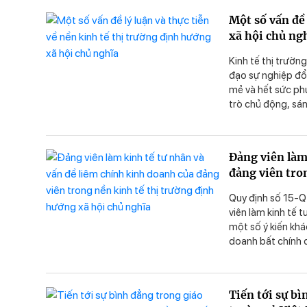
hình kinh tế này 
Một số vấn đề 
luận điệu xuyên t
xã hội chủ ng
một nhiệm vụ qua
Kinh tế thị trườn
đạo sự nghiệp đổi
mẻ và hết sức phứ
trò chủ động, sá
trình tìm tòi, th
đến ngày càng sâ
Đảng viên làm
đảng viên tro
Quy định số 15-Q
viên làm kinh tế 
một số ý kiến khá
doanh bất chính c
trương đúng đắn c
trương này.
Tiến tới sự b