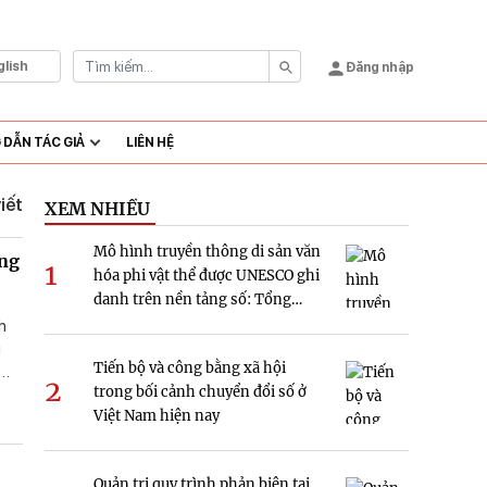
glish
Đăng nhập
DẪN TÁC GIẢ
LIÊN HỆ
viết
XEM NHIỀU
Mô hình truyền thông di sản văn
ớng
1
hóa phi vật thể được UNESCO ghi
danh trên nền tảng số: Tổng
quan và hàm ý nghiên cứu tại
h
Việt Nam
ủ
Tiến bộ và công bằng xã hội
2
trong bối cảnh chuyển đổi số ở
Việt Nam hiện nay
Quản trị quy trình phản biện tại
iên