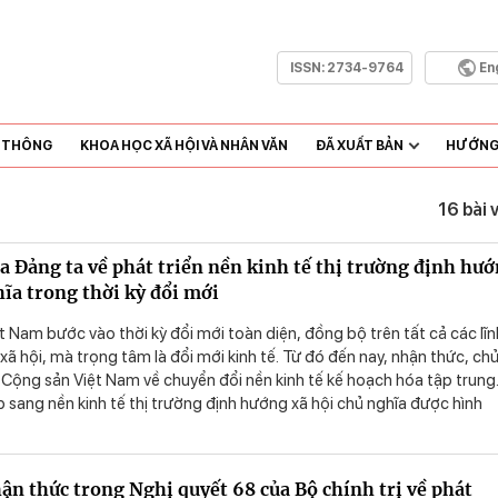
ISSN:
2734-9764
En
N THÔNG
KHOA HỌC XÃ HỘI VÀ NHÂN VĂN
ĐÃ XUẤT BẢN
HƯỚNG 
16 bài 
a Đảng ta về phát triển nền kinh tế thị trường định hư
hĩa trong thời kỳ đổi mới
 Nam bước vào thời kỳ đổi mới toàn diện, đồng bộ trên tất cả các lĩn
xã hội, mà trọng tâm là đổi mới kinh tế. Từ đó đến nay, nhận thức, ch
Cộng sản Việt Nam về chuyển đổi nền kinh tế kế hoạch hóa tập trung
p sang nền kinh tế thị trường định hướng xã hội chủ nghĩa được hình
à ngày càng hoàn thiện. Đại hội XIII của Đảng tiếp tục chủ trương:
diện, đồng bộ thể chế, phát triển kinh tế thị trường định hướng xã hội
đưa nền kinh tế Việt Nam đạt tốc độ tăng trưởng nhanh, bền vững,
ận thức trong Nghị quyết 68 của Bộ chính trị về phát
u “dân giàu, nước mạnh, dân chủ, công bằng, văn minh”. Bài viết ngh