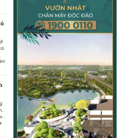
ng
TẠP CHÍ GIÁO DỤC LÝ LUẬN
n đề
TẠP CHÍ KHOA HỌC CHÍNH TRỊ
”
hủ
 ở
 có
hầm
h
ng
n,
hu
a
n
mô