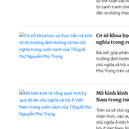
xu thế toàn cầu 
từ cạnh tranh chi
đặt ra những thá
thể chế để hoàn t
vô cùng quan trọn
hội đất nước.
Cơ sở khoa học
nghĩa trong c
Bài viết góp phần
trường định hướng
chủ nghĩa xã hội 
Phú Trọng trên cá
nghĩa của Việt Na
trường định hướng
vấn đề xã hội tro
Mô hình kinh t
quan điểm của Tổn
Nam trong cu
nghĩa của Việt Nam
cho phát triển đấ
Trên cơ sở chủ ng
nhận thức, vận dụ
chủ nghĩa ở Việt 
hội ở Việt Nam. B