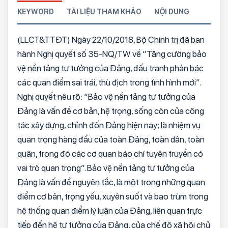
KEYWORD
TÀI LIỆU THAM KHẢO
NỘI DUNG
(LLCT&TTĐT) Ngày 22/10/2018, Bộ Chính trị đã ban
hành Nghị quyết số 35-NQ/TW về “Tăng cường bảo
vệ nền tảng tư tưởng của Đảng, đấu tranh phản bác
các quan điểm sai trái, thù địch trong tình hình mới”.
Nghị quyết nêu rõ: “Bảo vệ nền tảng tư tưởng của
Ðảng là vấn đề cơ bản, hệ trọng, sống còn của công
tác xây dựng, chỉnh đốn Ðảng hiện nay; là nhiệm vụ
quan trọng hàng đầu của toàn Ðảng, toàn dân, toàn
quân, trong đó các cơ quan báo chí tuyên truyền có
vai trò quan trọng”. Bảo vệ nền tảng tư tưởng của
Đảng là vấn đề nguyên tắc, là một trong những quan
điểm cơ bản, trọng yếu, xuyên suốt và bao trùm trong
hệ thống quan điểm lý luận của Đảng, liên quan trực
tiếp đến hệ tư tưởng của Đảng, của chế độ xã hội chủ