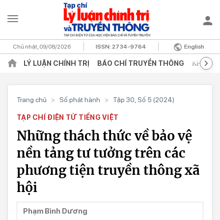
Chủ nhật, 09/08/2026
ISSN:
2734-9764
English
LÝ LUẬN CHÍNH TRỊ
BÁO CHÍ TRUYỀN THÔNG
KHOA H
Trang chủ
>
Số phát hành
>
Tập 30, Số 5 (2024)
TẠP CHÍ ĐIỆN TỬ TIẾNG VIỆT
Những thách thức về bảo vệ
nền tảng tư tưởng trên các
phương tiện truyền thông xã
hội
Phạm Bình Dương