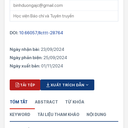
binhduongajc@gmail.com
Học viện Báo chí và Tuyên truyền
DOI:
10.66057/llcttt-28764
Ngày nhận bài:
23/09/2024
Ngày phản biện:
25/09/2024
Ngày xuất bản:
01/11/2024
TẢI TỆP
XUẤT TRÍCH DẪN
TÓM TẮT
ABSTRACT
TỪ KHÓA
KEYWORD
TÀI LIỆU THAM KHẢO
NỘI DUNG