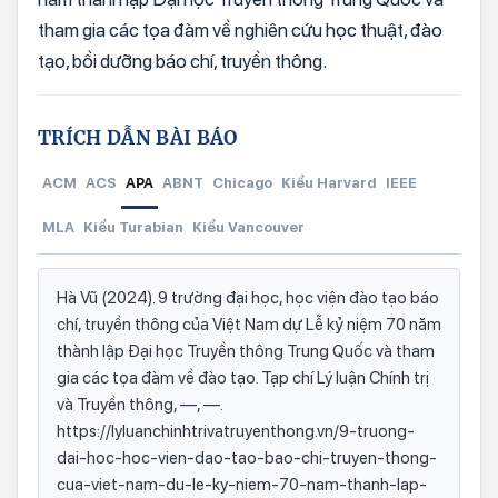
tham gia các tọa đàm về nghiên cứu học thuật, đào
tạo, bồi dưỡng báo chí, truyền thông.
TRÍCH DẪN BÀI BÁO
ACM
ACS
APA
ABNT
Chicago
Kiểu Harvard
IEEE
MLA
Kiểu Turabian
Kiểu Vancouver
Hà Vũ (2024). 9 trường đại học, học viện đào tạo báo
chí, truyền thông của Việt Nam dự Lễ kỷ niệm 70 năm
thành lập Đại học Truyền thông Trung Quốc và tham
gia các tọa đàm về đào tạo. Tạp chí Lý luận Chính trị
và Truyền thông, —, —.
https://lyluanchinhtrivatruyenthong.vn/9-truong-
dai-hoc-hoc-vien-dao-tao-bao-chi-truyen-thong-
cua-viet-nam-du-le-ky-niem-70-nam-thanh-lap-