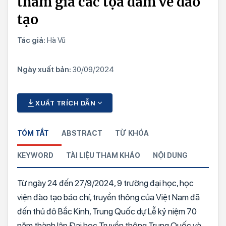
tham gia các tọa đàm về đào
tạo
Tác giả:
Hà Vũ
Ngày xuất bản:
30/09/2024
XUẤT TRÍCH DẪN
TÓM TẮT
ABSTRACT
TỪ KHÓA
KEYWORD
TÀI LIỆU THAM KHẢO
NỘI DUNG
Từ ngày 24 đến 27/9/2024, 9 trường đại học, học
viện đào tạo báo chí, truyền thông của Việt Nam đã
đến thủ đô Bắc Kinh, Trung Quốc dự Lễ kỷ niệm 70
năm thành lập Đại học Truyền thông Trung Quốc và