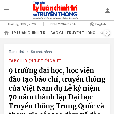
Thứ bảy, 08/08/2026
ISSN:
2734-9764
English
LÝ LUẬN CHÍNH TRỊ
BÁO CHÍ TRUYỀN THÔNG
KHOA H
Trang chủ
>
Số phát hành
TẠP CHÍ ĐIỆN TỬ TIẾNG VIỆT
9 trường đại học, học viện
đào tạo báo chí, truyền thông
của Việt Nam dự Lễ kỷ niệm
70 năm thành lập Đại học
Truyền thông Trung Quốc và