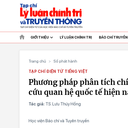
GIỚI THIỆU
LÝ LUẬN CHÍNH TRỊ
BÁO CHÍ TRUYỀ
Trang chủ
>
Số phát hành
TẠP CHÍ ĐIỆN TỬ TIẾNG VIỆT
Phương pháp phân tích chí
cứu quan hệ quốc tế hiện 
Tác giả:
TS. Lưu Thúy Hồng
Học viện Báo chí và Tuyên truyền