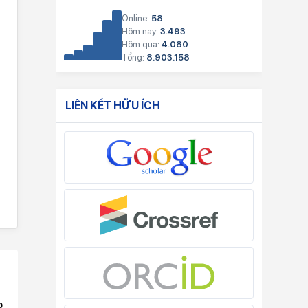
Online:
58
Hôm nay:
3.493
Hôm qua:
4.080
Tổng:
8.903.158
LIÊN KẾT HỮU ÍCH
p