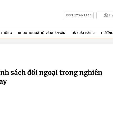
ISSN:
2734-9764
En
N THÔNG
KHOA HỌC XÃ HỘI VÀ NHÂN VĂN
ĐÃ XUẤT BẢN
HƯỚNG 
nh sách đối ngoại trong nghiên
nay