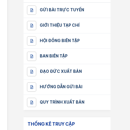
GỬI BÀI TRỰC TUYẾN
GIỚI THIỆU TẠP CHÍ
HỘI ĐỒNG BIÊN TẬP
BAN BIÊN TẬP
ĐẠO ĐỨC XUẤT BẢN
HƯỚNG DẪN GỬI BÀI
QUY TRÌNH XUẤT BẢN
THỐNG KÊ TRUY CẬP