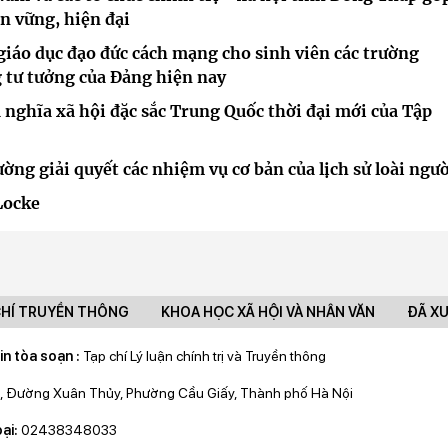
n vững, hiện đại
giáo dục đạo đức cách mạng cho sinh viên các trường
 tư tưởng của Đảng hiện nay
 nghĩa xã hội đặc sắc Trung Quốc thời đại mới của Tập
ng giải quyết các nhiệm vụ cơ bản của lịch sử loài ngườ
Locke
CHÍ TRUYỀN THÔNG
KHOA HỌC XÃ HỘI VÀ NHÂN VĂN
ĐÃ X
in tòa soạn :
Tạp chí Lý luận chính trị và Truyền thông
, Đường Xuân Thủy, Phường Cầu Giấy, Thành phố Hà Nội
ại:
02438348033