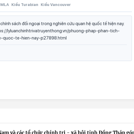
MLA
Kiểu Turabian
Kiểu Vancouver
hính sách đối ngoại trong nghiên cứu quan hệ quốc tế hiện nay.
https://lyluanchinhtrivatruyenthong.vn/phuong-phap-phan-tich-
e-quoc-te-hien-nay-p27898.html
Nam và các tổ chức chính trị - xã hội tỉnh Đồng Tháp gó