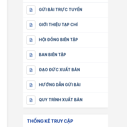
GỬI BÀI TRỰC TUYẾN
GIỚI THIỆU TẠP CHÍ
HỘI ĐỒNG BIÊN TẬP
BAN BIÊN TẬP
ĐẠO ĐỨC XUẤT BẢN
HƯỚNG DẪN GỬI BÀI
QUY TRÌNH XUẤT BẢN
THỐNG KÊ TRUY CẬP