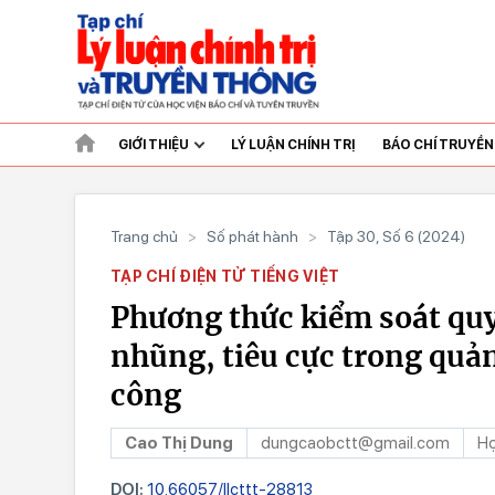
GIỚI THIỆU
LÝ LUẬN CHÍNH TRỊ
BÁO CHÍ TRUYỀ
Trang chủ
>
Số phát hành
>
Tập 30, Số 6 (2024)
TẠP CHÍ ĐIỆN TỬ TIẾNG VIỆT
Phương thức kiểm soát qu
nhũng, tiêu cực trong quản 
công
Cao Thị Dung
dungcaobctt@gmail.com
Họ
DOI:
10.66057/llcttt-28813