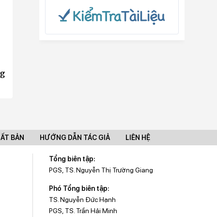
ng
UẤT BẢN
HƯỚNG DẪN TÁC GIẢ
LIÊN HỆ
Tổng biên tập:
PGS, TS. Nguyễn Thị Trường Giang
Phó Tổng biên tập:
TS. Nguyễn Đức Hạnh
PGS, TS. Trần Hải Minh