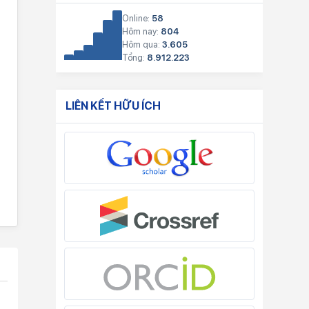
Online:
58
Hôm nay:
804
Hôm qua:
3.605
Tổng:
8.912.223
LIÊN KẾT HỮU ÍCH