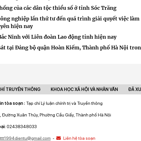
thống của các dân tộc thiểu số ở tỉnh Sóc Trăng
ông nghiệp lần thứ tư đến quá trình giải quyết việc làm
uyên hiện nay
Bắc Ninh với Liên đoàn Lao động tỉnh hiện nay
 sát tại Đảng bộ quận Hoàn Kiếm, Thành phố Hà Nội tro
CHÍ TRUYỀN THÔNG
KHOA HỌC XÃ HỘI VÀ NHÂN VĂN
ĐÃ X
in tòa soạn :
Tạp chí Lý luận chính trị và Truyền thông
, Đường Xuân Thủy, Phường Cầu Giấy, Thành phố Hà Nội
ại:
02438348033
lcttt1994dientu@gmail.com
-
Liên hệ tòa soạn