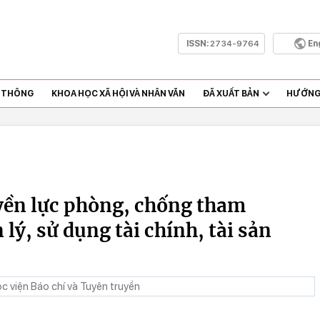
ISSN:
2734-9764
En
N THÔNG
KHOA HỌC XÃ HỘI VÀ NHÂN VĂN
ĐÃ XUẤT BẢN
HƯỚNG 
yền lực phòng, chống tham
lý, sử dụng tài chính, tài sản
c viện Báo chí và Tuyên truyền